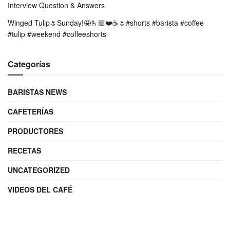
Interview Question & Answers
Winged Tulip🌷Sunday!🤩🫰🏼❤️☕️🌷#shorts #barista #coffee
#tulip #weekend #coffeeshorts
Categorías
BARISTAS NEWS
CAFETERÍAS
PRODUCTORES
RECETAS
UNCATEGORIZED
VIDEOS DEL CAFÉ