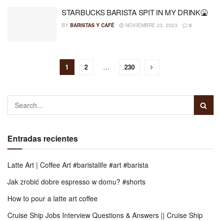
STARBUCKS BARISTA SPIT IN MY DRINK🤮
BY
BARISTAS Y CAFÉ
NOVIEMBRE 23, 2023
0
1
2
…
230
Entradas recientes
Latte Art | Coffee Art #baristalife #art #barista
Jak zrobić dobre espresso w domu? #shorts
How to pour a latte art coffee
Cruise Ship Jobs Interview Questions & Answers || Cruise Ship