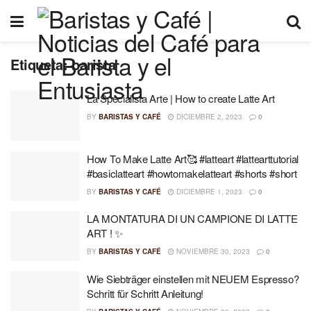
Etiqueta:
barista
La Specialista Arte | How to create Latte Art
BY
BARISTAS Y CAFÉ
DICIEMBRE 2, 2023
0
How To Make Latte Art🥰 #latteart #lattearttutorial
#basiclatteart #howtomakelatteart #shorts #short
BY
BARISTAS Y CAFÉ
DICIEMBRE 1, 2023
0
LA MONTATURA DI UN CAMPIONE DI LATTE
ART ! ✨
BY
BARISTAS Y CAFÉ
NOVIEMBRE 30, 2023
0
Wie Siebträger einstellen mit NEUEM Espresso?
Schritt für Schritt Anleitung!