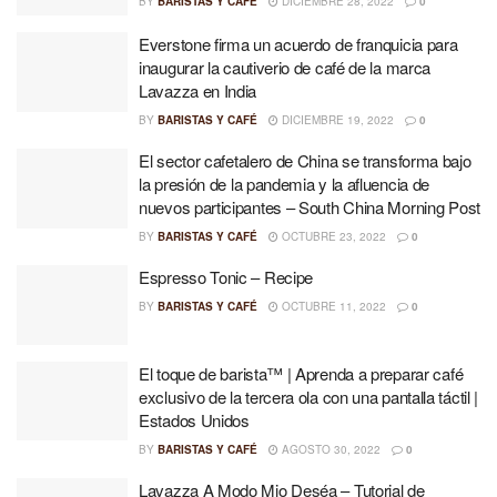
BY
BARISTAS Y CAFÉ
DICIEMBRE 28, 2022
0
Everstone firma un acuerdo de franquicia para
inaugurar la cautiverio de café de la marca
Lavazza en India
BY
BARISTAS Y CAFÉ
DICIEMBRE 19, 2022
0
El sector cafetalero de China se transforma bajo
la presión de la pandemia y la afluencia de
nuevos participantes – South China Morning Post
BY
BARISTAS Y CAFÉ
OCTUBRE 23, 2022
0
Espresso Tonic – Recipe
BY
BARISTAS Y CAFÉ
OCTUBRE 11, 2022
0
El toque de barista™ | Aprenda a preparar café
exclusivo de la tercera ola con una pantalla táctil |
Estados Unidos
BY
BARISTAS Y CAFÉ
AGOSTO 30, 2022
0
Lavazza A Modo Mio Deséa – Tutorial de