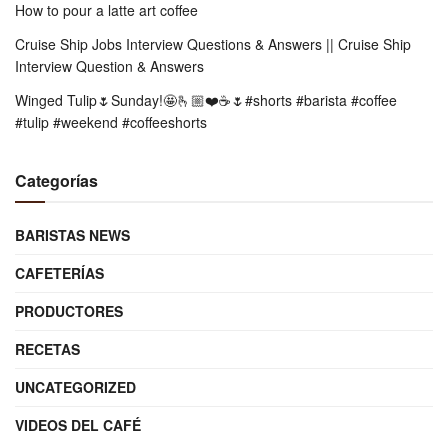
How to pour a latte art coffee
Cruise Ship Jobs Interview Questions & Answers || Cruise Ship
Interview Question & Answers
Winged Tulip🌷Sunday!🤩🫰🏼❤️☕️🌷#shorts #barista #coffee
#tulip #weekend #coffeeshorts
Categorías
BARISTAS NEWS
CAFETERÍAS
PRODUCTORES
RECETAS
UNCATEGORIZED
VIDEOS DEL CAFÉ