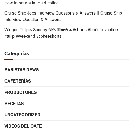
How to pour a latte art coffee
Cruise Ship Jobs Interview Questions & Answers || Cruise Ship
Interview Question & Answers
Winged Tulip🌷Sunday!🤩🫰🏼❤️☕️🌷#shorts #barista #coffee
#tulip #weekend #coffeeshorts
Categorías
BARISTAS NEWS
CAFETERÍAS
PRODUCTORES
RECETAS
UNCATEGORIZED
VIDEOS DEL CAFÉ