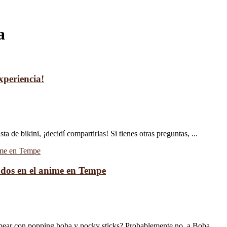
a
xperiencia!
 de bikini, ¡decidí compartirlas! Si tienes otras preguntas, ...
ados en el anime en Tempe
ear con popping boba y pocky sticks? Probablemente no. a Boba ...