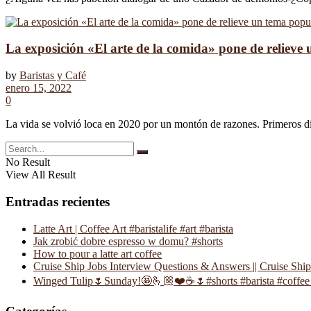
La exposición «El arte de la comida» pone de relieve
by
Baristas y Café
enero 15, 2022
0
La vida se volvió loca en 2020 por un montón de razones. Primeros días
No Result
View All Result
Entradas recientes
Latte Art | Coffee Art #baristalife #art #barista
Jak zrobić dobre espresso w domu? #shorts
How to pour a latte art coffee
Cruise Ship Jobs Interview Questions & Answers || Cruise Shi
Winged Tulip🌷Sunday!🤩🫰🏼❤️☕️🌷#shorts #barista #coffee 