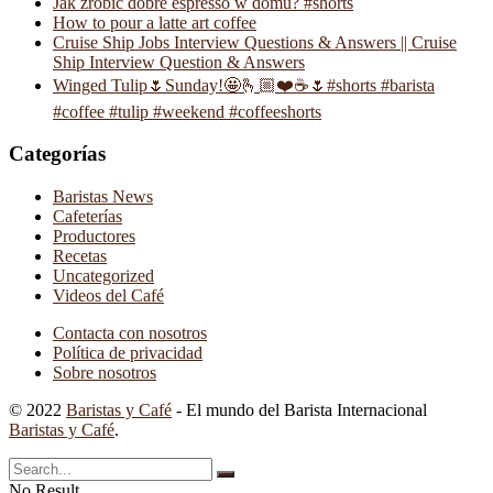
Jak zrobić dobre espresso w domu? #shorts
How to pour a latte art coffee
Cruise Ship Jobs Interview Questions & Answers || Cruise
Ship Interview Question & Answers
Winged Tulip🌷Sunday!🤩🫰🏼❤️☕️🌷#shorts #barista
#coffee #tulip #weekend #coffeeshorts
Categorías
Baristas News
Cafeterías
Productores
Recetas
Uncategorized
Videos del Café
Contacta con nosotros
Política de privacidad
Sobre nosotros
© 2022
Baristas y Café
- El mundo del Barista Internacional
Baristas y Café
.
No Result