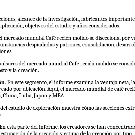
ecciones, alcance de la investigación, fabricantes important
plicación, objetivos del estudio y años considerados.
 el mercado mundial Café recién molido se disecciona, por val
nstancias despiadadas y patrones, consolidación, desarroll
iones.
mpulsores del mercado mundial Café recién molido se conside
osto y la creación.
ón
: En este segmento, el informe examina la ventaja neta, las 
rcado por ubicación. Aquí, el mercado mundial de café re
, China, India, Japón y MEA.
 del estudio de exploración muestra cómo las secciones extra
.
En esta parte del informe, los creadores se han concentrado
a estimación de la creación y estima de la creación por tipo.