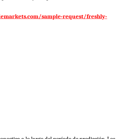
blemarkets.com/sample-request/freshly-
onostica a lo largo del período de predicción. Los