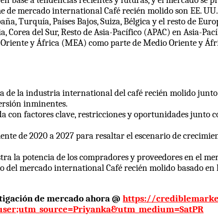
orme de mercado international Café recién molido son EE. U
aña, Turquía, Países Bajos, Suiza, Bélgica y el resto de Euro
dia, Corea del Sur, Resto de Asia-Pacífico (APAC) en Asia-Pa
io Oriente y África (MEA) como parte de Medio Oriente y Áfr
ca de la industria international del café recién molido junt
versión inminentes.
 con factores clave, restricciones y oportunidades junto c
ente de 2020 a 2027 para resaltar el escenario de crecimie
lustra la potencia de los compradores y proveedores en el me
do del mercado international Café recién molido basado en
stigación de mercado ahora @
https://crediblemark
le_user;utm_source=Priyanka&utm_medium=SatPR