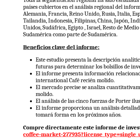
países cubiertos en el análisis regional del inf
Alemania, Francia, Reino Unido, Rusia, Italia, Esp
Tailandia, Indonesia, Filipinas, China, Japón, In
Unidos, Sudáfrica, Egipto , Israel, Resto de Med
Sudamérica como parte de Sudamérica.
Beneficios clave del informe:
Este estudio presenta la descripción analíti
futuras para determinar los bolsillos de in
El informe presenta información relacionada
international Café recién molido.
El mercado precise se analiza cuantitativam
molido.
El análisis de las cinco fuerzas de Porter i
El informe proporciona un análisis detalla
tomará forma en los próximos años.
Compre directamente este informe de inve
coffee-market-277935?license_type=sing