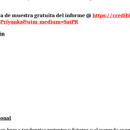
pia de muestra gratuita del informe @
https://credi
e=Priyanka&utm_medium=SatPR
ón
ional
n base a tendencias recientes y futuras, y el mercado se pr