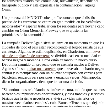
los forasteros cuando esta comunidad, nuevamente, depende del
transporte público y está expuesta a la contaminación”, agrega
Omar.
Un portavoz del MNDOT cube que “reconocen que el diseño
precise de las carreteras se centra en gran medida en los vehículos
motorizados” y esperan trabajar con los residentes para llevar a cabo
cambios en Olson Memorial Freeway que se ajusten a las
prioridades de la comunidad.
La campaña Deliver Again sixth se lanza en un momento en que las
ciudades de todo el país están reconociendo el legado racista de sus
carreteras. Algunos se están duplicando, en Charleston, un
nuevo
plan de ampliación de carreteras
se dividiría casi en su totalidad en
barrios negros y morenos. Otros están trazando un nuevo curso.
Detroit ha asumido un proyecto que se asemeja mucho a Deliver
Again sixth: son
quitar una carretera
que atravesaba un barrio negro
central y lo reemplazaba con un bulevar equipado con carriles para
bicicletas, senderos para peatones y espacios verdes. Minneapolis,
dicen los organizadores, tiene que tomar una decisión.
“Si continuamos redoblando esa infraestructura, todo lo que estamos
haciendo es impulsar esas oportunidades, y esos trabajos y servicios
básicos que la gente necesita para vivir sus vidas más lejos de
nuestros vecindarios centrales”, cube Burns. «Tenemos que dejar de
cometer esos errores y empezar a invertir en las soluciones».