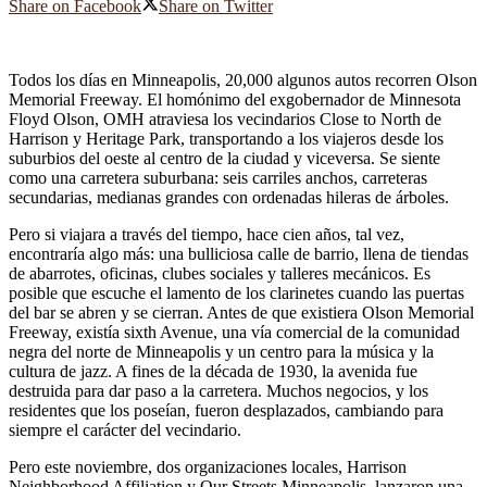
Share on Facebook
Share on Twitter
Todos los días en Minneapolis, 20,000 algunos autos recorren Olson
Memorial Freeway. El homónimo del exgobernador de Minnesota
Floyd Olson, OMH atraviesa los vecindarios Close to North de
Harrison y Heritage Park, transportando a los viajeros desde los
suburbios del oeste al centro de la ciudad y viceversa. Se siente
como una carretera suburbana: seis carriles anchos, carreteras
secundarias, medianas grandes con ordenadas hileras de árboles.
Pero si viajara a través del tiempo, hace cien años, tal vez,
encontraría algo más: una bulliciosa calle de barrio, llena de tiendas
de abarrotes, oficinas, clubes sociales y talleres mecánicos. Es
posible que escuche el lamento de los clarinetes cuando las puertas
del bar se abren y se cierran. Antes de que existiera Olson Memorial
Freeway, existía sixth Avenue, una vía comercial de la comunidad
negra del norte de Minneapolis y un centro para la música y la
cultura de jazz. A fines de la década de 1930, la avenida fue
destruida para dar paso a la carretera. Muchos negocios, y los
residentes que los poseían, fueron desplazados, cambiando para
siempre el carácter del vecindario.
Pero este noviembre, dos organizaciones locales, Harrison
Neighborhood Affiliation y Our Streets Minneapolis, lanzaron una