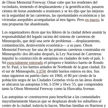
de Olson Memorial Freeway. Omar cube que los residentes del
vecindario, temiendo el desplazamiento y la gentrificación, pasaron
cientos de horas asistiendo a reuniones y se les dijo que las mejoras
en la seguridad de las carreteras, las oportunidades económicas y las
viviendas asequibles acompañarían al tren ligero. Pero
en marzo
, la
ruta propuesta fue abandonada.
Los organizadores dicen que los líderes de la ciudad deben asumir la
responsabilidad del legado racista del sistema de carreteras de
Minneapolis, que dejó una serie de problemas —desplazamiento,
contaminación, desinversión económica— a su paso. Olson
Memorial Freeway fue una de las primeras carreteras construidas en
Minneapolis: dos décadas después, la Ley Nacional de Carreteras
impulsó la construcción de autopistas en ciudades de todo el país. I-
94
esencialmente enterrado
el próspero e histórico barrio de Rondo
en St. Paul, y los barrios aislados de Northside de la gran ciudad. En
el sur de Minneapolis,
I-35W
dividió barrios enteros en dos. Sus
rutas siguieron un patrón claro: en 1960, el 80 por ciento de la
población negra de las Ciudades Gemelas vivía en las áreas donde
se ubicaron las autopistas I-94, I-35W y Hwy 55, que comprenden
tanto la Olson Memorial Freeway como la Hiawatha Avenue.
Las autopistas se construyeron para beneficiar a las comunidades
mayoritariamente blancas que se desplazan desde los suburbios al
centro de la ciudad: todavía lo hacen. Muchas familias en Harrison y