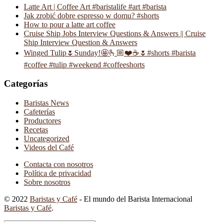
Latte Art | Coffee Art #baristalife #art #barista
Jak zrobić dobre espresso w domu? #shorts
How to pour a latte art coffee
Cruise Ship Jobs Interview Questions & Answers || Cruise
Ship Interview Question & Answers
Winged Tulip🌷Sunday!🤩🫰🏼❤️☕️🌷#shorts #barista
#coffee #tulip #weekend #coffeeshorts
Categorías
Baristas News
Cafeterías
Productores
Recetas
Uncategorized
Videos del Café
Contacta con nosotros
Política de privacidad
Sobre nosotros
© 2022
Baristas y Café
- El mundo del Barista Internacional
Baristas y Café
.