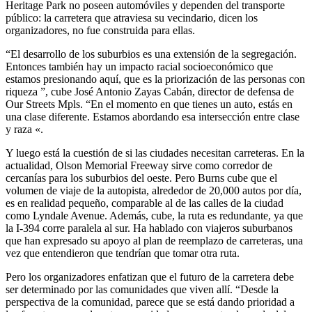
Heritage Park no poseen automóviles y dependen del transporte
público: la carretera que atraviesa su vecindario, dicen los
organizadores, no fue construida para ellas.
“El desarrollo de los suburbios es una extensión de la segregación.
Entonces también hay un impacto racial socioeconómico que
estamos presionando aquí, que es la priorización de las personas con
riqueza ”, cube José Antonio Zayas Cabán, director de defensa de
Our Streets Mpls. “En el momento en que tienes un auto, estás en
una clase diferente. Estamos abordando esa intersección entre clase
y raza «.
Y luego está la cuestión de si las ciudades necesitan carreteras. En la
actualidad, Olson Memorial Freeway sirve como corredor de
cercanías para los suburbios del oeste. Pero Burns cube que el
volumen de viaje de la autopista, alrededor de 20,000 autos por día,
es en realidad pequeño, comparable al de las calles de la ciudad
como Lyndale Avenue. Además, cube, la ruta es redundante, ya que
la I-394 corre paralela al sur. Ha hablado con viajeros suburbanos
que han expresado su apoyo al plan de reemplazo de carreteras, una
vez que entendieron que tendrían que tomar otra ruta.
Pero los organizadores enfatizan que el futuro de la carretera debe
ser determinado por las comunidades que viven allí. “Desde la
perspectiva de la comunidad, parece que se está dando prioridad a