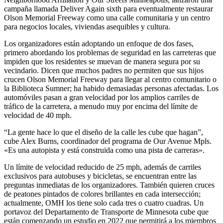
campaña llamada Deliver Again sixth para eventualmente restaurar
Olson Memorial Freeway como una calle comunitaria y un centro
para negocios locales, viviendas asequibles y cultura.
Los organizadores están adoptando un enfoque de dos fases,
primero abordando los problemas de seguridad en las carreteras que
impiden que los residentes se muevan de manera segura por su
vecindario. Dicen que muchos padres no permiten que sus hijos
crucen Olson Memorial Freeway para llegar al centro comunitario o
la Biblioteca Sumner; ha habido demasiadas personas afectadas. Los
automóviles pasan a gran velocidad por los amplios carriles de
tráfico de la carretera, a menudo muy por encima del límite de
velocidad de 40 mph.
“La gente hace lo que el diseño de la calle les cube que hagan”,
cube Alex Burns, coordinador del programa de Our Avenue Mpls.
«Es una autopista y está construida como una pista de carreras».
Un límite de velocidad reducido de 25 mph, además de carriles
exclusivos para autobuses y bicicletas, se encuentran entre las
preguntas inmediatas de los organizadores. También quieren cruces
de peatones pintados de colores brillantes en cada intersección;
actualmente, OMH los tiene solo cada tres o cuatro cuadras. Un
portavoz del Departamento de Transporte de Minnesota cube que
están comenzando un estudio en 2022 que permitirá a los miembros