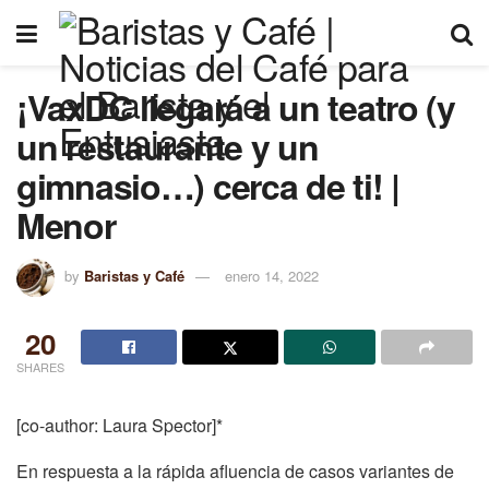
¡VaxDC llegará a un teatro (y
un restaurante y un
gimnasio…) cerca de ti! |
Menor
by
Baristas y Café
enero 14, 2022
20
SHARES
[co-author: Laura Spector]*
En respuesta a la rápida afluencia de casos variantes de