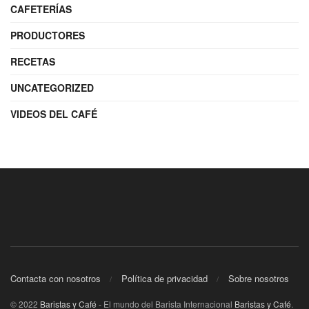
CAFETERÍAS
PRODUCTORES
RECETAS
UNCATEGORIZED
VIDEOS DEL CAFÉ
Contacta con nosotros
Política de privacidad
Sobre nosotros
© 2022
Baristas y Café
- El mundo del Barista Internacional
Baristas y Café
.