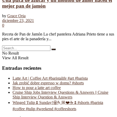
Una pizca de azúcar y un montón de amor hacen el
mejor pan de jamón
by
Grace Oria
diciembre 23, 2021
0
Receta de Pan de Jamón La chef pastelera Adriana Prieto tiene a sus
pies el arte de la panadería y...
No Result
View All Result
Entradas recientes
Latte Art | Coffee Art #baristalife #art #barista
Jak zrobić dobre espresso w domu? #shorts
How to pour a latte art coffee
Cruise Ship Jobs Interview Questions & Answers || Cruise
Ship Interview Question & Answers
Winged Tulip🌷Sunday!🤩🫰🏼❤️☕️🌷#shorts #barista
#coffee #tulip #weekend #coffeeshorts