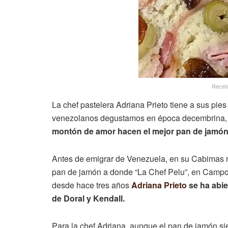
Recet
La chef pastelera Adriana Prieto tiene a sus pies 
venezolanos degustamos en época decembrina, p
montón de amor hacen el mejor pan de jamó
Antes de emigrar de Venezuela, en su Cabimas na
pan de jamón a donde “La Chef Pelu”, en Campo 
desde hace tres años
Adriana Prieto
se ha abie
de Doral y Kendall.
Para la chef Adriana, aunque el pan de jamón si