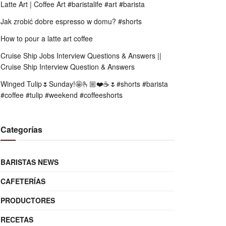
Latte Art | Coffee Art #baristalife #art #barista
Jak zrobić dobre espresso w domu? #shorts
How to pour a latte art coffee
Cruise Ship Jobs Interview Questions & Answers ||
Cruise Ship Interview Question & Answers
Winged Tulip🌷Sunday!🤩🫰🏼❤️☕️🌷#shorts #barista
#coffee #tulip #weekend #coffeeshorts
Categorías
BARISTAS NEWS
CAFETERÍAS
PRODUCTORES
RECETAS