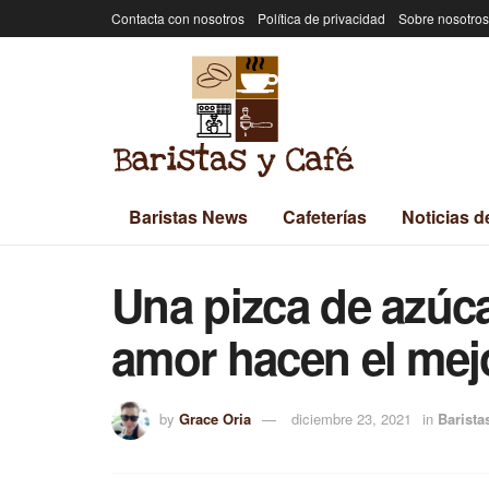
Contacta con nosotros
Política de privacidad
Sobre nosotros
Baristas News
Cafeterías
Noticias d
Una pizca de azúc
amor hacen el mej
by
Grace Oria
diciembre 23, 2021
in
Barista