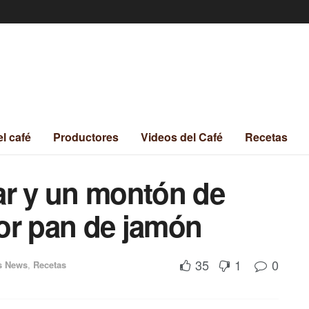
el café
Productores
Videos del Café
Recetas
ar y un montón de
or pan de jamón
35
1
0
s News
,
Recetas