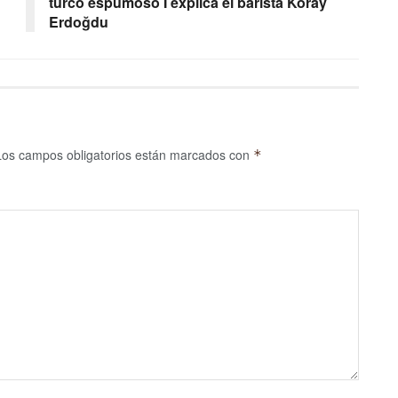
turco espumoso I explica el barista Koray
Erdoğdu
Los campos obligatorios están marcados con
*