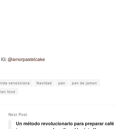
 IG:
@amorpastelcake
mida venezolana
Navidad
pan
pan de jamon
lan food
Next Post
Un método revolucionario para preparar café