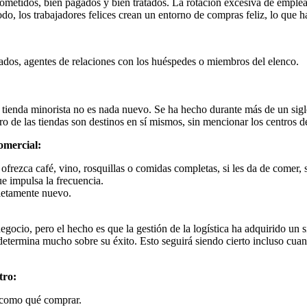
ometidos, bien pagados y bien tratados. La rotación excesiva de emplea
do, los trabajadores felices crean un entorno de compras feliz, lo que ha
ados, agentes de relaciones con los huéspedes o miembros del elenco.
tienda minorista no es nada nuevo. Se ha hecho durante más de un siglo
tro de las tiendas son destinos en sí mismos, sin mencionar los centros d
omercial:
ofrezca café, vino, rosquillas o comidas completas, si les da de comer,
e impulsa la frecuencia.
letamente nuevo.
egocio, pero el hecho es que la gestión de la logística ha adquirido un 
etermina mucho sobre su éxito. Esto seguirá siendo cierto incluso cuan
tro:
e como qué comprar.