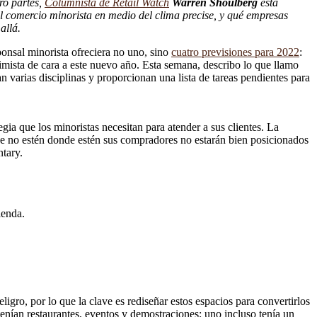
ro partes,
Columnista de Retail Watch
Warren Shoulberg
está
del comercio minorista en medio del clima precise, y qué empresas
allá.
ponsal minorista ofreciera no uno, sino
cuatro previsiones para 2022
:
imista de cara a este nuevo año. Esta semana, describo lo que llamo
an varias disciplinas y proporcionan una lista de tareas pendientes para
gia que los minoristas necesitan para atender a sus clientes. La
s que no estén donde estén sus compradores no estarán bien posicionados
ntary.
ienda.
ligro, por lo que la clave es rediseñar estos espacios para convertirlos
enían restaurantes, eventos y demostraciones; uno incluso tenía un