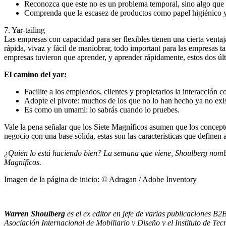
Reconozca que este no es un problema temporal, sino algo que 
Comprenda que la escasez de productos como papel higiénico y
7. Yar-tailing
Las empresas con capacidad para ser flexibles tienen una cierta venta
rápida, vivaz y fácil de maniobrar, todo important para las empresas t
empresas tuvieron que aprender, y aprender rápidamente, estos dos úl
El camino del yar:
Facilite a los empleados, clientes y propietarios la interacción
Adopte el pivote: muchos de los que no lo han hecho ya no exi
Es como un umami: lo sabrás cuando lo pruebes.
Vale la pena señalar que los Siete Magníficos asumen que los concepto
negocio con una base sólida, estas son las características que definen 
¿Quién lo está haciendo bien? La semana que viene, Shoulberg nombra
Magníficos.
Imagen de la página de inicio: © Adragan / Adobe Inventory
Warren Shoulberg
es el ex editor en jefe de varias publicaciones B
Asociación Internacional de Mobiliario y Diseño y el Instituto de Te