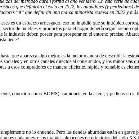
uerzas del mercado darán forma al año venidero. En esta serie de cuat
terísticas que definirán el éxito en 2022, los ganadores (y perdedores) 
 factores “it” que definirán una marca minorista exitosa en 2022 y más 
eses es un esfuerzo arriesgado, eso no impidió que su intrépido corres
l sector de muebles y productos para el hogar debería seguir siendo opt
 de la industria deben poseer para prosperar en el entorno precise. Abarc
sta tiene?
asta que aparezca algo mejor, es la mejor manera de describir la estrate
redes sociales y en otros canales directos al consumidor, y los minorista
pras a esos compradores de manera eficiente, rápida y rentable es eleme
mente, conocido como BOPIS); camioneta en la acera; y pedidos en la t
 simplemente no lo entiende. Pero las tiendas aburridas están en grave pe
al no es nada nuevo: los grandes almacenes de principios del siglo XX t