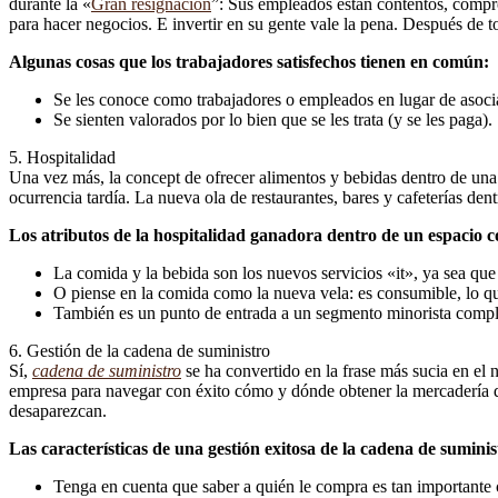
durante la «
Gran resignación
”: Sus empleados están contentos, compr
para hacer negocios. E invertir en su gente vale la pena. Después de to
Algunas cosas que los trabajadores satisfechos tienen en común:
Se les conoce como trabajadores o empleados en lugar de asoci
Se sienten valorados por lo bien que se les trata (y se les paga).
5. Hospitalidad
Una vez más, la concept de ofrecer alimentos y bebidas dentro de una 
ocurrencia tardía. La nueva ola de restaurantes, bares y cafeterías den
Los atributos de la hospitalidad ganadora dentro de un espacio c
La comida y la bebida son los nuevos servicios «it», ya sea que 
O piense en la comida como la nueva vela: es consumible, lo qu
También es un punto de entrada a un segmento minorista comp
6. Gestión de la cadena de suministro
Sí,
cadena de suministro
se ha convertido en la frase más sucia en el n
empresa para navegar con éxito cómo y dónde obtener la mercadería d
desaparezcan.
Las características de una gestión exitosa de la cadena de suminis
Tenga en cuenta que saber a quién le compra es tan important