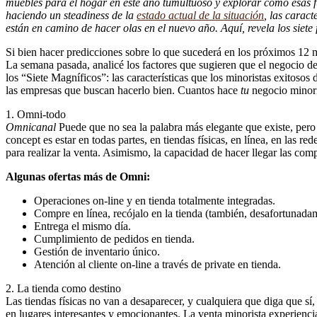
muebles para el hogar en este año tumultuoso y explorar cómo esas f
haciendo un steadiness de la
estado actual de la situación
, las carac
están en camino de hacer olas en el nuevo año. Aquí, revela los siete
Si bien hacer predicciones sobre lo que sucederá en los próximos 12 m
La semana pasada, analicé los factores que sugieren que el negocio de
los “Siete Magníficos”: las características que los minoristas exitosos
las empresas que buscan hacerlo bien. Cuantos hace
tu
negocio minori
1. Omni-todo
Omnicanal
Puede que no sea la palabra más elegante que existe, pero h
concept es estar en todas partes, en tiendas físicas, en línea, en las 
para realizar la venta. Asimismo, la capacidad de hacer llegar las com
Algunas ofertas más de Omni:
Operaciones on-line y en tienda totalmente integradas.
Compre en línea, recójalo en la tienda (también, desafortunada
Entrega el mismo día.
Cumplimiento de pedidos en tienda.
Gestión de inventario único.
Atención al cliente on-line a través de private en tienda.
2. La tienda como destino
Las tiendas físicas no van a desaparecer, y cualquiera que diga que sí,
en lugares interesantes y emocionantes. La venta minorista experienci