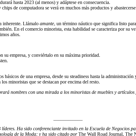
durará hasta 2023 (al menos) y adáptese en consecuencia.
 chips de computadora se verá en muchos más productos y abastecerse 
ja inherente. Llámalo
amante
, un término náutico que significa listo pa
ambién. En el comercio minorista, esta habilidad se caracteriza por su v
timos años.
 con su empresa, y conviértalo en su máxima prioridad.
sten.
s básicos de una empresa, desde su steadiness hasta la administración y
a los minoristas que se destacan por encima del resto.
rá nombres con una mirada a los minoristas de muebles y artículos pa
____________
2B líderes. Ha sido conferenciante invitado en la Escuela de Negocios
cnología de la Moda; y ha sido citado por
The Wall Road Journal, The