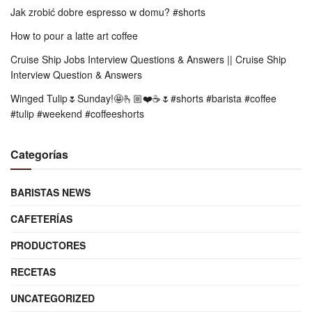
Jak zrobić dobre espresso w domu? #shorts
How to pour a latte art coffee
Cruise Ship Jobs Interview Questions & Answers || Cruise Ship
Interview Question & Answers
Winged Tulip🌷Sunday!🤩🫰🏼❤️☕️🌷#shorts #barista #coffee
#tulip #weekend #coffeeshorts
Categorías
BARISTAS NEWS
CAFETERÍAS
PRODUCTORES
RECETAS
UNCATEGORIZED