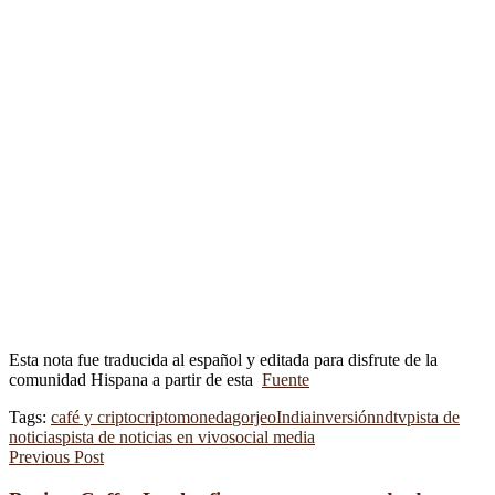
Esta nota fue traducida al español y editada para disfrute de la
comunidad Hispana a partir de esta
Fuente
Tags:
café y cripto
criptomoneda
gorjeo
India
inversión
ndtv
pista de
noticias
pista de noticias en vivo
social media
Previous Post