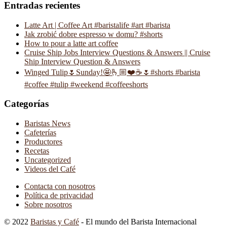
Entradas recientes
Latte Art | Coffee Art #baristalife #art #barista
Jak zrobić dobre espresso w domu? #shorts
How to pour a latte art coffee
Cruise Ship Jobs Interview Questions & Answers || Cruise
Ship Interview Question & Answers
Winged Tulip🌷Sunday!🤩🫰🏼❤️☕️🌷#shorts #barista
#coffee #tulip #weekend #coffeeshorts
Categorías
Baristas News
Cafeterías
Productores
Recetas
Uncategorized
Videos del Café
Contacta con nosotros
Política de privacidad
Sobre nosotros
© 2022
Baristas y Café
- El mundo del Barista Internacional