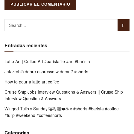
Entradas recientes
Latte Art | Coffee Art #baristalife #art #barista
Jak zrobić dobre espresso w domu? #shorts
How to pour a latte art coffee
Cruise Ship Jobs Interview Questions & Answers || Cruise Ship
Interview Question & Answers
Winged Tulip🌷Sunday!🤩🫰🏼❤️☕️🌷#shorts #barista #coffee
#tulip #weekend #coffeeshorts
Categorías