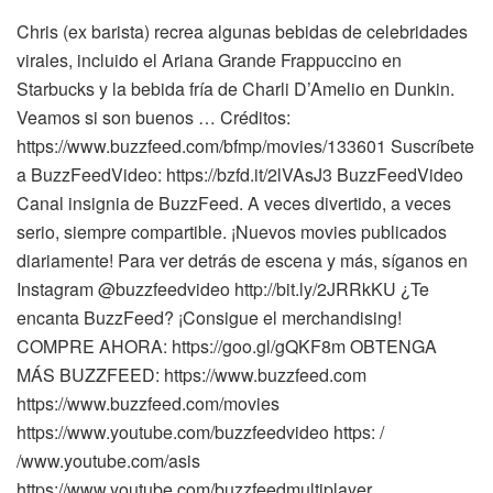
Chris (ex barista) recrea algunas bebidas de celebridades
virales, incluido el Ariana Grande Frappuccino en
Starbucks y la bebida fría de Charli D’Amelio en Dunkin.
Veamos si son buenos … Créditos:
https://www.buzzfeed.com/bfmp/movies/133601 Suscríbete
a BuzzFeedVideo: https://bzfd.it/2lVAsJ3 BuzzFeedVideo
Canal insignia de BuzzFeed. A veces divertido, a veces
serio, siempre compartible. ¡Nuevos movies publicados
diariamente! Para ver detrás de escena y más, síganos en
Instagram @buzzfeedvideo http://bit.ly/2JRRkKU ¿Te
encanta BuzzFeed? ¡Consigue el merchandising!
COMPRE AHORA: https://goo.gl/gQKF8m OBTENGA
MÁS BUZZFEED: https://www.buzzfeed.com
https://www.buzzfeed.com/movies
https://www.youtube.com/buzzfeedvideo https: /
/www.youtube.com/asis
https://www.youtube.com/buzzfeedmultiplayer