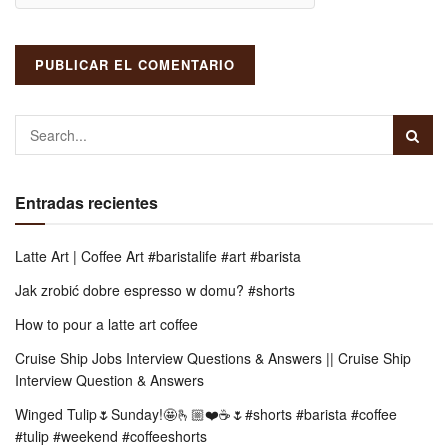
Entradas recientes
Latte Art | Coffee Art #baristalife #art #barista
Jak zrobić dobre espresso w domu? #shorts
How to pour a latte art coffee
Cruise Ship Jobs Interview Questions & Answers || Cruise Ship
Interview Question & Answers
Winged Tulip🌷Sunday!🤩🫰🏼❤️☕️🌷#shorts #barista #coffee
#tulip #weekend #coffeeshorts