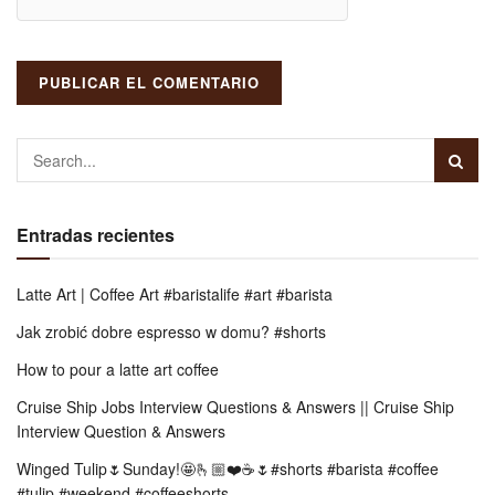
Entradas recientes
Latte Art | Coffee Art #baristalife #art #barista
Jak zrobić dobre espresso w domu? #shorts
How to pour a latte art coffee
Cruise Ship Jobs Interview Questions & Answers || Cruise Ship
Interview Question & Answers
Winged Tulip🌷Sunday!🤩🫰🏼❤️☕️🌷#shorts #barista #coffee
#tulip #weekend #coffeeshorts