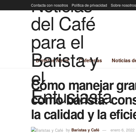
Contacta con nosotros
Política de privacidad
Sobre nosotros
Baristas News
Cafeterías
Noticias d
Cómo manejar gra
como barista: con
la calidad y la efic
by
Baristas y Café
enero 6, 2022