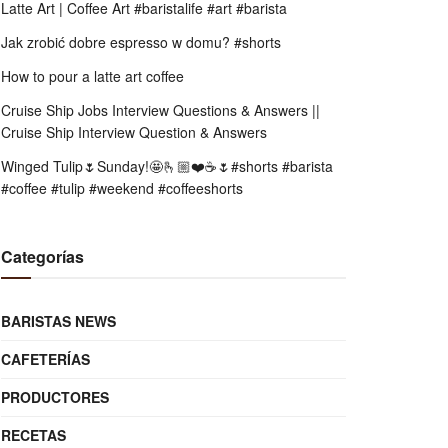
Latte Art | Coffee Art #baristalife #art #barista
Jak zrobić dobre espresso w domu? #shorts
How to pour a latte art coffee
Cruise Ship Jobs Interview Questions & Answers ||
Cruise Ship Interview Question & Answers
Winged Tulip🌷Sunday!🤩🫰🏼❤️☕️🌷#shorts #barista
#coffee #tulip #weekend #coffeeshorts
Categorías
BARISTAS NEWS
CAFETERÍAS
PRODUCTORES
RECETAS