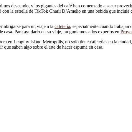
imos deseando, y los gigantes del café han comenzado a sacar provecho
ió con la estrella de TikTok Charli D’Amelio en una bebida que incluía
r abrigarse para un viaje a la
cafetería
, especialmente cuando trabajan 
sde casa. Para ayudarlo en su viaje, preguntamos a los expertos en
Proyec
ra en Lengthy Island Metropolis, no solo tiene cafeterías en la ciudad,
cir que saben algo sobre el arte de hacer espuma en casa.