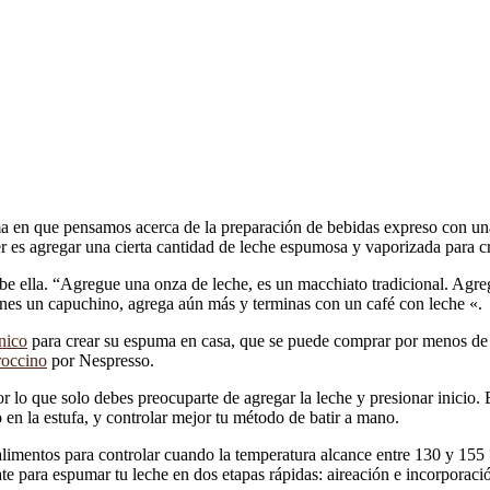
a en que pensamos acerca de la preparación de bebidas expreso con una 
cer es agregar una cierta cantidad de leche espumosa y vaporizada para 
 ella. “Agregue una onza de leche, es un macchiato tradicional. Agregu
nes un capuchino, agrega aún más y terminas con un café con leche «.
nico
para crear su espuma en casa, que se puede comprar por menos de
occino
por Nespresso.
r lo que solo debes preocuparte de agregar la leche y presionar inicio. E
en la estufa, y controlar mejor tu método de batir a mano.
imentos para controlar cuando la temperatura alcance entre 130 y 155 °
e para espumar tu leche en dos etapas rápidas: aireación e incorporaci