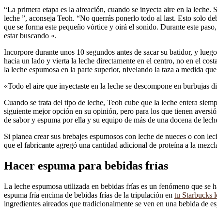
“La primera etapa es la aireación, cuando se inyecta aire en la leche.
leche ”, aconseja Teoh. “No querrás ponerlo todo al last. Esto solo d
que se forma este pequeño vórtice y oirá el sonido. Durante este paso,
estar buscando «.
Incorpore durante unos 10 segundos antes de sacar su batidor, y luego d
hacia un lado y vierta la leche directamente en el centro, no en el cost
la leche espumosa en la parte superior, nivelando la taza a medida que 
«Todo el aire que inyectaste en la leche se descompone en burbujas dim
Cuando se trata del tipo de leche, Teoh cube que la leche entera sie
siguiente mejor opción en su opinión, pero para los que tienen aversió
de sabor y espuma por ella y su equipo de más de una docena de lech
Si planea crear sus brebajes espumosos con leche de nueces o con leche
que el fabricante agregó una cantidad adicional de proteína a la mezcl
Hacer espuma para bebidas frías
La leche espumosa utilizada en bebidas frías es un fenómeno que se ha
espuma fría encima de bebidas frías de la tripulación en
tu Starbucks l
ingredientes aireados que tradicionalmente se ven en una bebida de es