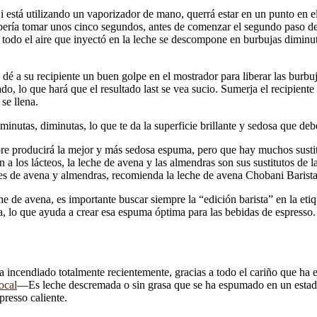
 Si está utilizando un vaporizador de mano, querrá estar en un punto en e
ebería tomar unos cinco segundos, antes de comenzar el segundo paso de 
 todo el aire que inyectó en la leche se descompone en burbujas diminuta
é a su recipiente un buen golpe en el mostrador para liberar las burbuja
ado, lo que hará que el resultado last se vea sucio. Sumerja el recipiente
se llena.
inutas, diminutas, lo que te da la superficie brillante y sedosa que deb
mpre producirá la mejor y más sedosa espuma, pero que hay muchos susti
n a los lácteos, la leche de avena y las almendras son sus sustitutos de
es de avena y almendras, recomienda la leche de avena Chobani Barista
 de avena, es importante buscar siempre la “edición barista” en la etiqu
a, lo que ayuda a crear esa espuma óptima para las bebidas de espresso.
 incendiado totalmente recientemente, gracias a todo el cariño que ha e
ocal
—Es leche descremada o sin grasa que se ha espumado en un estado 
presso caliente.