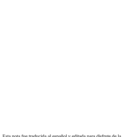
Esta nota fue traducida al español y editada para disfrute de la