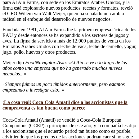
para Al Ain Farms, con sede en los Emiratos Árabes Unidos, y la
firma está explorando nuevos productos, recetas y formatos, reveló
el CEO Willem van Walt Meijer, quien ha señalado un cambio
radical en el enfoque del desarrollo de nuevos negocios.
Fundada en 1981, Al Ain Farms fue la primera empresa láctea de los
EAU y desde entonces se ha expandido a los sectores de jugos y
aves. La firma da servicio a más de 12.000 puntos de venta en los
Emiratos Árabes Unidos con leche de vaca, leche de camello, yogur,
jugo, pollo, huevos y otros productos.
Meijer dijo
FoodNavigator-Asia
: «
Al Ain se ve a lo largo de los
años como una empresa que no ha generado muchos nuevos
negocios.
. «
«
Siempre fuimos un poco tímidos anteriormente, pero estamos
empezando a investigar esto.
. «
¡La cosa real! Coca-Cola Amatil dice a los accionistas que la
compraventa es tan buena como parece
Coca-Cola Amatil (Amatil) se vendió a Coca-Cola European
Companions (CCEP) a principios de este año, y la compañía les dijo
a los accionistas que el acuerdo period tan bueno como es posible,
advirtiendo que los precios de las acciones podrían caer si no sigue