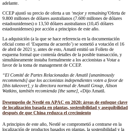
adelante.
CCEP ajustó su precio de oferta a un
‘mejor y remaining’
Oferta de
9.800 millones de dólares australianos (7.600 millones de dólares
estadounidenses) o 13,50 dólares australianos (10,45 dólares
estadounidenses) por acción a principios de este año.
La adquisición (a la que se hace referencia en la documentación
oficial como el ‘Esquema de acuerdo’) se sometió a votación el 16
de abril de 2021 y, antes de esto, Amatil emitió un Folleto de
esquema formal que contenía detalles de la posible transacción, y
simultáneamente instaba formalmente a los accionistas a Votar a
favor de la toma de management de CCEP.
“El Comité de Partes Relacionadas de Amatil [unanimously
recommends] que los accionistas independientes voten a favor de
[this takeover], y la directora normal de Amatil Group, Alison
Watkins, también recomienda [the same], «
Dijo Amatil.
Desempeño de Nestlé en APAC en 2020: áreas de enfoque clave
de localización basada en plantas, sostenibilidad y asequibilidad
después de que China reduzca el crecimiento
A principios de este año, Nestlé se comprometió a centrarse en la
localización de productos basados ​​en plantas, la sostenibilidad y la