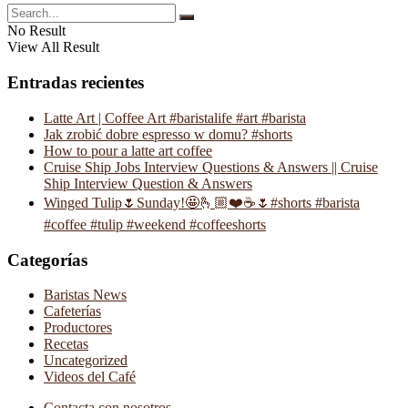
No Result
View All Result
Entradas recientes
Latte Art | Coffee Art #baristalife #art #barista
Jak zrobić dobre espresso w domu? #shorts
How to pour a latte art coffee
Cruise Ship Jobs Interview Questions & Answers || Cruise
Ship Interview Question & Answers
Winged Tulip🌷Sunday!🤩🫰🏼❤️☕️🌷#shorts #barista
#coffee #tulip #weekend #coffeeshorts
Categorías
Baristas News
Cafeterías
Productores
Recetas
Uncategorized
Videos del Café
Contacta con nosotros