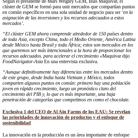
Según el presidente de Mars Wrigley GEM, Blas Maquivar, el
clúster de GEM se formó para unir mercados que compartían puntos
en común específicos en una sola unidad de negocio para ser
‘en la
asignación de las inversiones y los recursos adecuados a estos
mercados’
.
“El clúster GEM ahora comprende alrededor de 150 países dentro
de toda Asia, excepto China, todo el Medio Oriente, América Latina
desde México hasta Brasil y toda África; estos son mercados en los
que queremos ser más intencionales a la hora de proporcionar los
recursos adecuados. para acelerar el crecimiento «
Maquivar dijo
FoodNavigator-Asia
En una entrevista exclusiva.
“Aunque definitivamente hay diferencias entre los mercados dentro
de este grupo, desde India hasta Vietnam y México, todos
comparten algunos puntos en común: primero hay una población
joven en rápido crecimiento, luego un pronóstico claro del
crecimiento del PIB y, lo que es más importante, una baja
penetración de categorías que competimos en como el chocolate.
Exclusiva 1 del CEO de Al Ain Farms de los EAU: Se revelan
las prioridades de innovación de productos y el enfoque de
sostenibilidad
La innovación en la producción es un área importante de enfoque