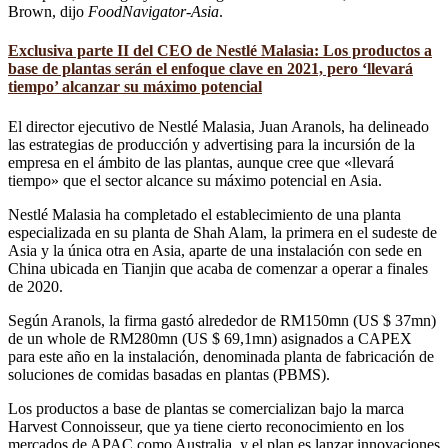
Brown, dijo
FoodNavigator-Asia
.
Exclusiva parte II del CEO de Nestlé Malasia: Los productos a
base de plantas serán el enfoque clave en 2021, pero ‘llevará
tiempo’ alcanzar su máximo potencial
El director ejecutivo de Nestlé Malasia, Juan Aranols, ha delineado
las estrategias de producción y advertising para la incursión de la
empresa en el ámbito de las plantas, aunque cree que «llevará
tiempo» que el sector alcance su máximo potencial en Asia.
Nestlé Malasia ha completado el establecimiento de una planta
especializada en su planta de Shah Alam, la primera en el sudeste de
Asia y la única otra en Asia, aparte de una instalación con sede en
China ubicada en Tianjin que acaba de comenzar a operar a finales
de 2020.
Según Aranols, la firma gastó alrededor de RM150mn (US $ 37mn)
de un whole de RM280mn (US $ 69,1mn) asignados a CAPEX
para este año en la instalación, denominada planta de fabricación de
soluciones de comidas basadas en plantas (PBMS).
Los productos a base de plantas se comercializan bajo la marca
Harvest Connoisseur, que ya tiene cierto reconocimiento en los
mercados de APAC como Australia, y el plan es lanzar innovaciones