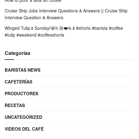
Cruise Ship Jobs Interview Questions & Answers || Cruise Ship
Interview Question & Answers
Winged Tulip🌷Sunday!🤩🫰🏼❤️☕️🌷#shorts #barista #coffee
#tulip #weekend #coffeeshorts
Categorías
BARISTAS NEWS
CAFETERÍAS
PRODUCTORES
RECETAS
UNCATEGORIZED
VIDEOS DEL CAFÉ