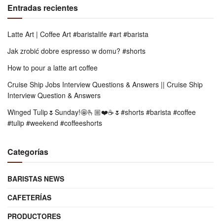
Entradas recientes
Latte Art | Coffee Art #baristalife #art #barista
Jak zrobić dobre espresso w domu? #shorts
How to pour a latte art coffee
Cruise Ship Jobs Interview Questions & Answers || Cruise Ship
Interview Question & Answers
Winged Tulip🌷Sunday!🤩🫰🏼❤️☕️🌷#shorts #barista #coffee
#tulip #weekend #coffeeshorts
Categorías
BARISTAS NEWS
CAFETERÍAS
PRODUCTORES