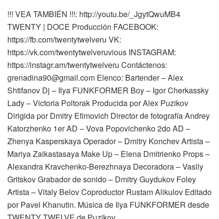
!!! VEA TAMBIÉN !!!: http://youtu.be/_JgytQwuMB4
TWENTY | DOCE Producción FACEBOOK:
https://fb.com/twentytwelveru VK:
https://vk.com/twentytwelveruvious INSTAGRAM:
https://instagr.am/twentytwelveru Contáctenos:
grenadina90@gmail.com Elenco: Bartender – Alex
Shtifanov Dj – Ilya FUNKFORMER Boy – Igor Cherkassky
Lady – Victoria Poltorak Producida por Alex Puzikov
Dirigida por Dmitry Efimovich Director de fotografía Andrey
Katorzhenko 1er AD – Vova Popovichenko 2do AD –
Zhenya Kasperskaya Operador – Dmitry Konchev Artista –
Mariya Zaikastasaya Make Up – Elena Dmitrienko Props –
Alexandra Kravchenko-Berezhnaya Decoradora – Vasily
Gritskov Grabador de sonido – Dmitry Guydukov Foley
Artista – Vitaly Belov Coproductor Rustam Alikulov Editado
por Pavel Khanutin. Música de Ilya FUNKFORMER desde
TWENTY TWELVE de Puzikov.