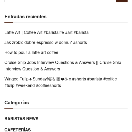
Entradas recientes
Latte Art | Coffee Art #baristalife #art #barista
Jak zrobić dobre espresso w domu? #shorts
How to pour a latte art coffee
Cruise Ship Jobs Interview Questions & Answers || Cruise Ship
Interview Question & Answers
Winged Tulip🌷Sunday!🤩🫰🏼❤️☕️🌷#shorts #barista #coffee
#tulip #weekend #coffeeshorts
Categorías
BARISTAS NEWS
CAFETERÍAS