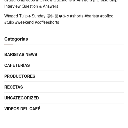
Interview Question & Answers
Winged Tulip🌷Sunday!🤩🫰🏼❤️☕️🌷#shorts #barista #coffee
#tulip #weekend #coffeeshorts
Categorías
BARISTAS NEWS
CAFETERÍAS
PRODUCTORES
RECETAS
UNCATEGORIZED
VIDEOS DEL CAFÉ