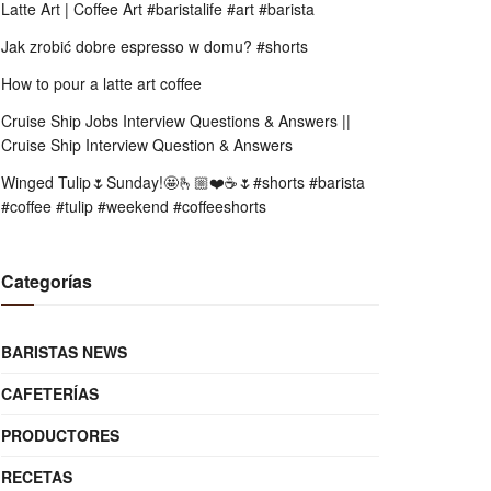
Latte Art | Coffee Art #baristalife #art #barista
Jak zrobić dobre espresso w domu? #shorts
How to pour a latte art coffee
Cruise Ship Jobs Interview Questions & Answers ||
Cruise Ship Interview Question & Answers
Winged Tulip🌷Sunday!🤩🫰🏼❤️☕️🌷#shorts #barista
#coffee #tulip #weekend #coffeeshorts
Categorías
BARISTAS NEWS
CAFETERÍAS
PRODUCTORES
RECETAS