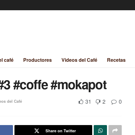
el café
Productores
Videos del Café
Recetas
 #3 #coffe #mokapot
31
2
0
eos del Café
Share on Twitter