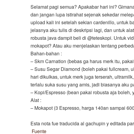
Selamat pagi semua? Apakabar hari ini? Gimana 
dan jangan lupa istirahat sejenak sekedar mele
upload kali ini setelah sekian cardenillo, untuk
jelasnya aku tulis di deskripsi lagi, dan untuk 
robusta java dampit beli di @teteskopi. Untuk v
mokapot? Atau aku menjelaskan tentang perbedaa
Bahan-bahan :
– Skm Carnation (bebas ga harus merk itu, pakai 
– Susu Segar Diamond (boleh pakai fullcream, u
hari dikulkas, untuk merk juga terserah, ultramilk
terlalu suka susu yang amis, jadi biasanya aku p
– Kopi/Espresso (bean pakai robusta aja boleh,
Alat :
– Mokapot (3 Espresso, harga 140an sampai 60
Esta nota fue traducida al gachupin y editada par
Fuente