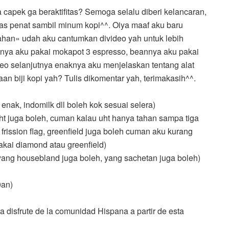
capek ga beraktifitas? Semoga selalu diberi kelancaran,
pas penat sambil minum kopi^^. Oiya maaf aku baru
 bahan» udah aku cantumkan divideo yah untuk lebih
alatnya aku pakai mokapot 3 espresso, beannya aku pakai
ideo selanjutnya enaknya aku menjelaskan tentang alat
n biji kopi yah? Tulis dikomentar yah, terimakasih^^.
enak, indomilk dll boleh kok sesuai selera)
ht juga boleh, cuman kalau uht hanya tahan sampa tiga
, frission flag, greenfield juga boleh cuman aku kurang
akai diamond atau greenfield)
 yang housebland juga boleh, yang sachetan juga boleh)
0an)
a disfrute de la comunidad Hispana a partir de esta