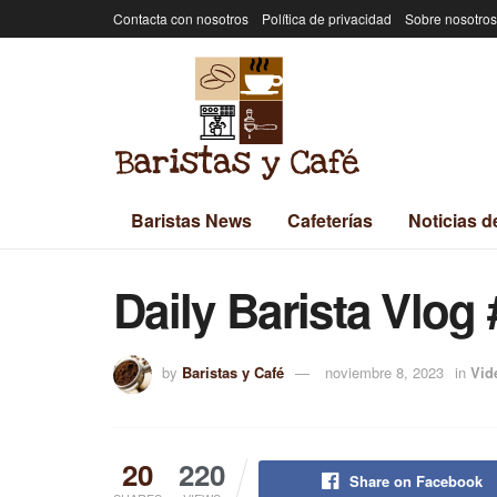
Contacta con nosotros
Política de privacidad
Sobre nosotros
Baristas News
Cafeterías
Noticias d
Daily Barista Vlog
by
Baristas y Café
noviembre 8, 2023
in
Vid
20
220
Share on Facebook