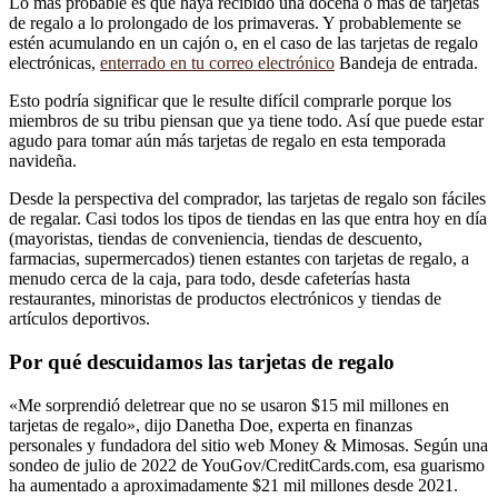
Lo más probable es que haya recibido una docena o más de tarjetas
de regalo a lo prolongado de los primaveras. Y probablemente se
estén acumulando en un cajón o, en el caso de las tarjetas de regalo
electrónicas,
enterrado en tu correo electrónico
Bandeja de entrada.
Esto podría significar que le resulte difícil comprarle porque los
miembros de su tribu piensan que ya tiene todo. Así que puede estar
agudo para tomar aún más tarjetas de regalo en esta temporada
navideña.
Desde la perspectiva del comprador, las tarjetas de regalo son fáciles
de regalar. Casi todos los tipos de tiendas en las que entra hoy en día
(mayoristas, tiendas de conveniencia, tiendas de descuento,
farmacias, supermercados) tienen estantes con tarjetas de regalo, a
menudo cerca de la caja, para todo, desde cafeterías hasta
restaurantes, minoristas de productos electrónicos y tiendas de
artículos deportivos.
Por qué descuidamos las tarjetas de regalo
«Me sorprendió deletrear que no se usaron $15 mil millones en
tarjetas de regalo», dijo Danetha Doe, experta en finanzas
personales y fundadora del sitio web Money & Mimosas. Según una
sondeo de julio de 2022 de YouGov/CreditCards.com, esa guarismo
ha aumentado a aproximadamente $21 mil millones desde 2021.