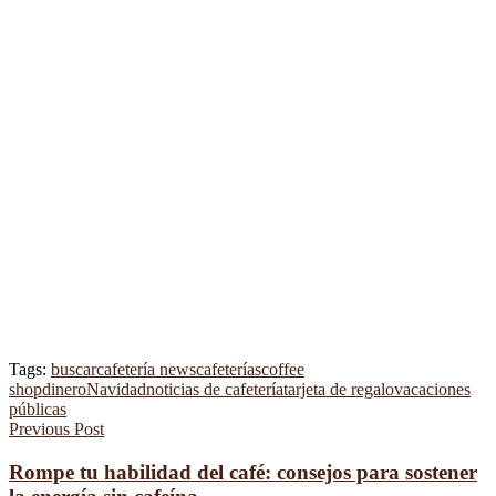
Tags:
buscar
cafetería news
cafeterías
coffee
shop
dinero
Navidad
noticias de cafetería
tarjeta de regalo
vacaciones
públicas
Previous Post
Rompe tu habilidad del café: consejos para sostener