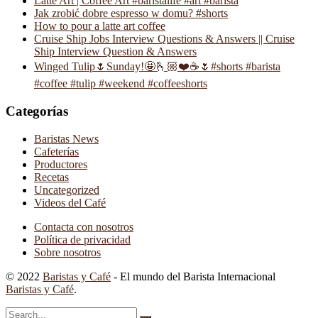
Latte Art | Coffee Art #baristalife #art #barista
Jak zrobić dobre espresso w domu? #shorts
How to pour a latte art coffee
Cruise Ship Jobs Interview Questions & Answers || Cruise
Ship Interview Question & Answers
Winged Tulip🌷Sunday!🤩🫰🏼❤️☕️🌷#shorts #barista
#coffee #tulip #weekend #coffeeshorts
Categorías
Baristas News
Cafeterías
Productores
Recetas
Uncategorized
Videos del Café
Contacta con nosotros
Política de privacidad
Sobre nosotros
© 2022
Baristas y Café
- El mundo del Barista Internacional
Baristas y Café
.