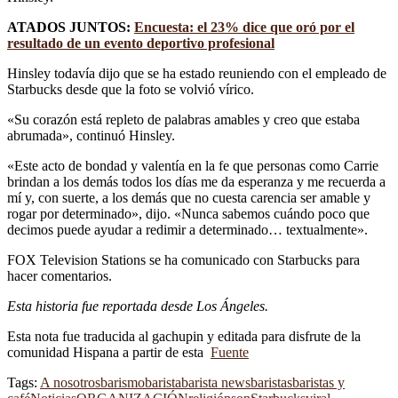
ATADOS JUNTOS:
Encuesta: el 23% dice que oró por el
resultado de un evento deportivo profesional
Hinsley todavía dijo que se ha estado reuniendo con el empleado de
Starbucks desde que la foto se volvió vírico.
«Su corazón está repleto de palabras amables y creo que estaba
abrumada», continuó Hinsley.
«Este acto de bondad y valentía en la fe que personas como Carrie
brindan a los demás todos los días me da esperanza y me recuerda a
mí y, con suerte, a los demás que no cuesta carencia ser amable y
rogar por determinado», dijo. «Nunca sabemos cuándo poco que
decimos puede ayudar a redimir a determinado… textualmente».
FOX Television Stations se ha comunicado con Starbucks para
hacer comentarios.
Esta historia fue reportada desde Los Ángeles.
Esta nota fue traducida al gachupin y editada para disfrute de la
comunidad Hispana a partir de esta
Fuente
Tags:
A nosotros
barismo
barista
barista news
baristas
baristas y