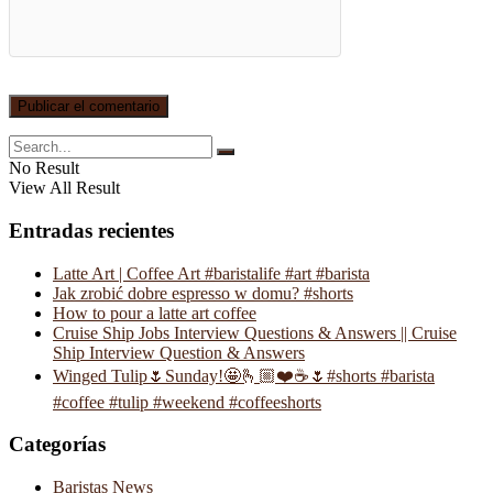
No Result
View All Result
Entradas recientes
Latte Art | Coffee Art #baristalife #art #barista
Jak zrobić dobre espresso w domu? #shorts
How to pour a latte art coffee
Cruise Ship Jobs Interview Questions & Answers || Cruise
Ship Interview Question & Answers
Winged Tulip🌷Sunday!🤩🫰🏼❤️☕️🌷#shorts #barista
#coffee #tulip #weekend #coffeeshorts
Categorías
Baristas News