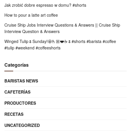
Jak zrobić dobre espresso w domu? #shorts
How to pour a latte art coffee
Cruise Ship Jobs Interview Questions & Answers || Cruise Ship
Interview Question & Answers
Winged Tulip🌷Sunday!🤩🫰🏼❤️☕️🌷#shorts #barista #coffee
#tulip #weekend #coffeeshorts
Categorías
BARISTAS NEWS
CAFETERÍAS
PRODUCTORES
RECETAS
UNCATEGORIZED