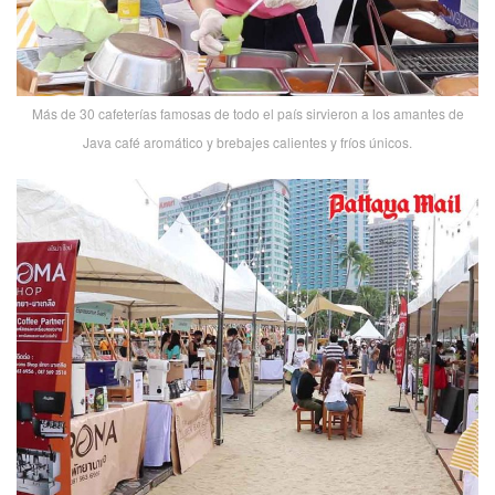
Más de 30 cafeterías famosas de todo el país sirvieron a los amantes de
Java café aromático y brebajes calientes y fríos únicos.