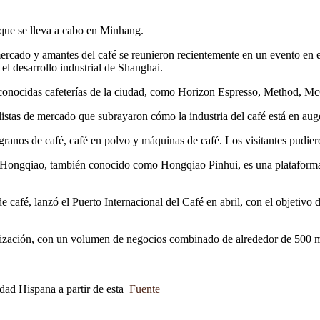
 que se lleva a cabo en Minhang.
de mercado y amantes del café se reunieron recientemente en un evento 
l desarrollo industrial de Shanghai.
 reconocidas cafeterías de la ciudad, como Horizon Espresso, Method, 
listas de mercado que subrayaron cómo la industria del café está en au
granos de café, café en polvo y máquinas de café. Los visitantes pudier
 Hongqiao, también conocido como Hongqiao Pinhui, es una plataform
café, lanzó el Puerto Internacional del Café en abril, con el objetivo 
nización, con un volumen de negocios combinado de alrededor de 500 mi
idad Hispana a partir de esta
Fuente