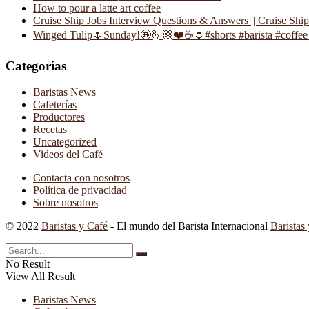
How to pour a latte art coffee
Cruise Ship Jobs Interview Questions & Answers || Cruise Shi
Winged Tulip🌷Sunday!🤩🫰🏼❤️☕️🌷#shorts #barista #coffee 
Categorías
Baristas News
Cafeterías
Productores
Recetas
Uncategorized
Videos del Café
Contacta con nosotros
Política de privacidad
Sobre nosotros
© 2022
Baristas y Café
- El mundo del Barista Internacional
Baristas
No Result
View All Result
Baristas News