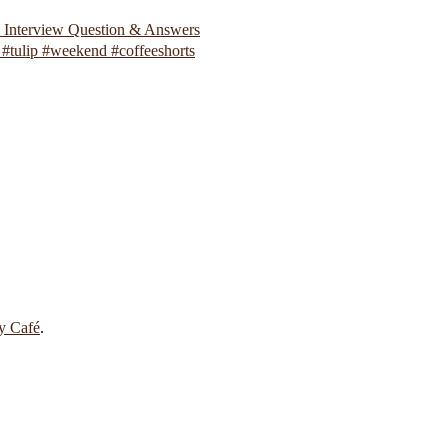
p Interview Question & Answers
#tulip #weekend #coffeeshorts
 y Café
.