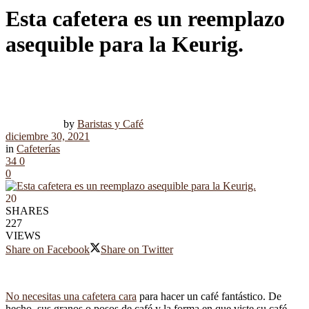
Esta cafetera es un reemplazo
asequible para la Keurig.
by
Baristas y Café
diciembre 30, 2021
in
Cafeterías
34
0
0
20
SHARES
227
VIEWS
Share on Facebook
Share on Twitter
No necesitas una cafetera cara
para hacer un café fantástico. De
hecho, sus granos o posos de café y la forma en que viste su café