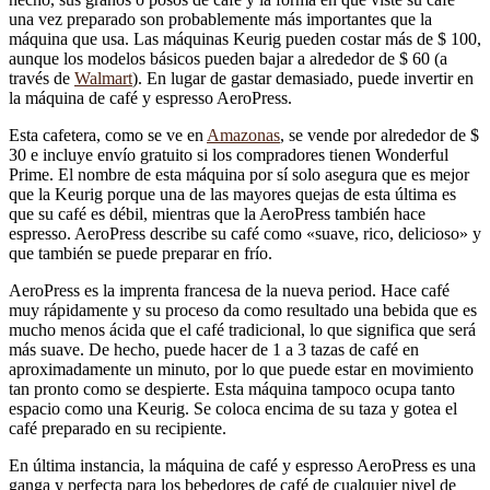
una vez preparado son probablemente más importantes que la
máquina que usa. Las máquinas Keurig pueden costar más de $ 100,
aunque los modelos básicos pueden bajar a alrededor de $ 60 (a
través de
Walmart
). En lugar de gastar demasiado, puede invertir en
la máquina de café y espresso AeroPress.
Esta cafetera, como se ve en
Amazonas
, se vende por alrededor de $
30 e incluye envío gratuito si los compradores tienen Wonderful
Prime. El nombre de esta máquina por sí solo asegura que es mejor
que la Keurig porque una de las mayores quejas de esta última es
que su café es débil, mientras que la AeroPress también hace
espresso. AeroPress describe su café como «suave, rico, delicioso» y
que también se puede preparar en frío.
AeroPress es la imprenta francesa de la nueva period. Hace café
muy rápidamente y su proceso da como resultado una bebida que es
mucho menos ácida que el café tradicional, lo que significa que será
más suave. De hecho, puede hacer de 1 a 3 tazas de café en
aproximadamente un minuto, por lo que puede estar en movimiento
tan pronto como se despierte. Esta máquina tampoco ocupa tanto
espacio como una Keurig. Se coloca encima de su taza y gotea el
café preparado en su recipiente.
En última instancia, la máquina de café y espresso AeroPress es una
ganga y perfecta para los bebedores de café de cualquier nivel de