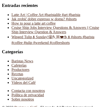
Entradas recientes
Latte Art | Coffee Art #baristalife #art #barista
Jak zrobić dobre espresso w domu? #shorts
How to pour a latte art coffee
Cruise Ship Jobs Interview Questions & Answers || Cruise
Ship Interview Question & Answers
Winged Tulip🌷Sunday!🤩🫰🏼❤️☕️🌷#shorts #barista
#coffee #tulip #weekend #coffeeshorts
Categorías
Baristas News
Cafeterías
Productores
Recetas
Uncategorized
Videos del Café
Contacta con nosotros
Política de privacidad
Sobre nosotros