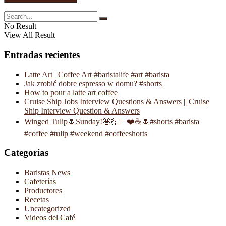
No Result
View All Result
Entradas recientes
Latte Art | Coffee Art #baristalife #art #barista
Jak zrobić dobre espresso w domu? #shorts
How to pour a latte art coffee
Cruise Ship Jobs Interview Questions & Answers || Cruise
Ship Interview Question & Answers
Winged Tulip🌷Sunday!🤩🫰🏼❤️☕️🌷#shorts #barista
#coffee #tulip #weekend #coffeeshorts
Categorías
Baristas News
Cafeterías
Productores
Recetas
Uncategorized
Videos del Café