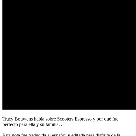
Tracy Bouwens habla sobre Scooters Espresso y por qué fue
perfecto para ella y su familia. .
Esta nota fue traducida al español y editada para disfrute de la