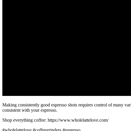
Making consistently good espresso shots requires control of many va
consistent with your espresso.
Shop everything coffee: https://www.wholelattelove.com/
#wholelattelove #coffeegrinders #espresso