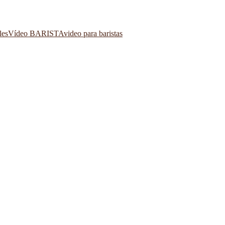
les
Vídeo BARISTA
video para baristas