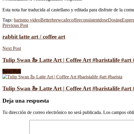
Esta nota fue traducida al castellano y editada para disfrute de la co
Tags:
barismo video
Better
brew
cafe
coffee
consistent
dose
Dosing
Espre
Previous Post
rabbit latte art / coffee art
Next Post
Tulip Swan 🦢 Latte Art | Coffee Art #baristalife #art 
Next Post
Tulip Swan 🦢 Latte Art | Coffee Art #baristalife #art 
Deja una respuesta
Tu dirección de correo electrónico no será publicada.
Los campos obli