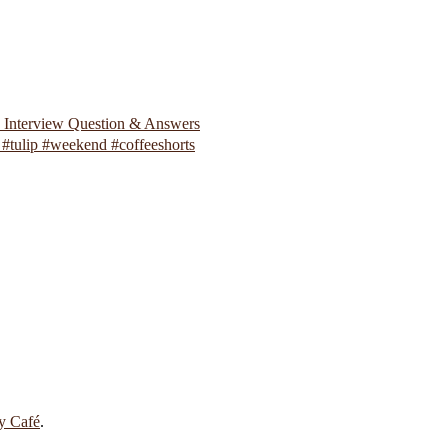
p Interview Question & Answers
#tulip #weekend #coffeeshorts
 y Café
.