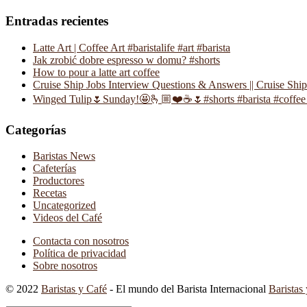
Entradas recientes
Latte Art | Coffee Art #baristalife #art #barista
Jak zrobić dobre espresso w domu? #shorts
How to pour a latte art coffee
Cruise Ship Jobs Interview Questions & Answers || Cruise Shi
Winged Tulip🌷Sunday!🤩🫰🏼❤️☕️🌷#shorts #barista #coffee 
Categorías
Baristas News
Cafeterías
Productores
Recetas
Uncategorized
Videos del Café
Contacta con nosotros
Política de privacidad
Sobre nosotros
© 2022
Baristas y Café
- El mundo del Barista Internacional
Baristas