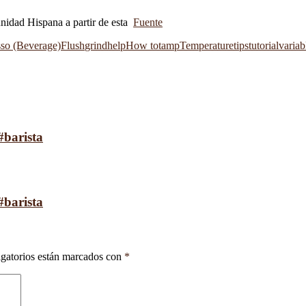
munidad Hispana a partir de esta
Fuente
sso (Beverage)
Flush
grind
help
How to
tamp
Temperature
tips
tutorial
variab
#barista
#barista
gatorios están marcados con
*