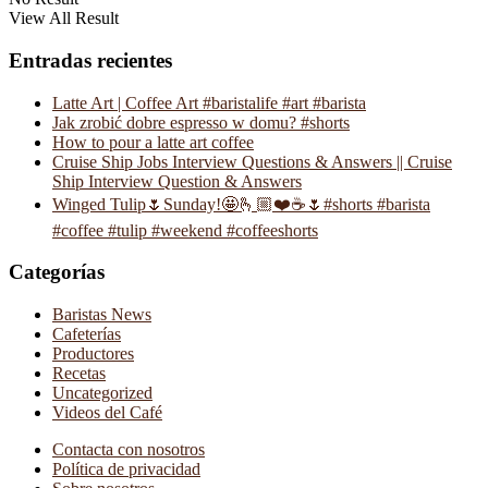
View All Result
Entradas recientes
Latte Art | Coffee Art #baristalife #art #barista
Jak zrobić dobre espresso w domu? #shorts
How to pour a latte art coffee
Cruise Ship Jobs Interview Questions & Answers || Cruise
Ship Interview Question & Answers
Winged Tulip🌷Sunday!🤩🫰🏼❤️☕️🌷#shorts #barista
#coffee #tulip #weekend #coffeeshorts
Categorías
Baristas News
Cafeterías
Productores
Recetas
Uncategorized
Videos del Café
Contacta con nosotros
Política de privacidad