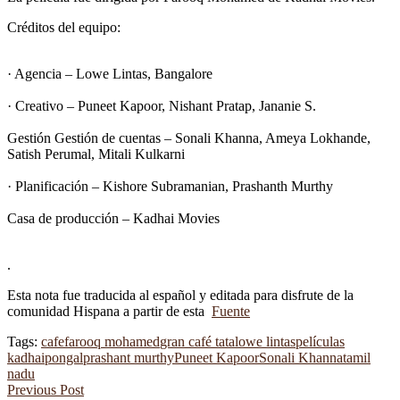
Créditos del equipo:
· Agencia – Lowe Lintas, Bangalore
· Creativo –
Puneet Kapoor
, Nishant Pratap, Jananie S.
Gestión Gestión de cuentas – Sonali Khanna, Ameya Lokhande,
Satish Perumal, Mitali Kulkarni
· Planificación – Kishore Subramanian,
Prashanth Murthy
Casa de producción – Kadhai Movies
.
Esta nota fue traducida al español y editada para disfrute de la
comunidad Hispana a partir de esta
Fuente
Tags:
cafe
farooq mohamed
gran café tata
lowe lintas
películas
kadhai
pongal
prashant murthy
Puneet Kapoor
Sonali Khanna
tamil
nadu
Previous Post