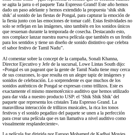
se agita la jarra o el paquete Tata Espresso Grand! Este año hemos
dado un paso adelante y hemos extendido la propuesta ‘shik shik
shik’ al sonido de las fiestas de Pongal, para capturar la emoción de
la fiesta junto con las emociones de tomar café. Estas festividades no
solo se reflejan en las imágenes, sino también en los sonidos únicos
que resuenan durante la temporada de cosecha. Destacando esto,
nos complace lanzar nuestra nueva película que también es un festín
para los sentidos y tiene un diseño de sonido distintivo que celebra
el sabor festivo de Tamil Nadu”.
Al comentar sobre la concept de la campaña,
Sonali Khanna
,
Director Ejecutivo y Jefe de la sucursal, Lowe Lintas South dijo:
«Pongal es un pageant que la gente de Tamil Nadu tiene muy cerca
de sus corazones, lo que resulta en un alegre tapiz de imágenes y
sonidos de celebración. Lo sorprendente es que muchos de los
sonidos auténticos de Pongal se expresan como trillizos. Este es
exactamente el mismo mnemotécnico auditivo que hemos utilizado
para dar vida a nuestro producto USP: el ‘Shik Shik Shik’ del
paquete que representa los cristales Tata Espresso Grand. La
maravillosa interacción de trillizos musicales, la rica los tonos
festivos y el sonido pegadizo del paquete se unen a la perfección
para crear una película que es tan llamativa a nivel auditivo como
visualmente resplandeciente».
La película fue dirigida por Farooq Mohamed de Kadhai Movies.