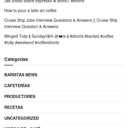
Jak zrobić dobre espresso w domu? #shorts
How to pour a latte art coffee
Cruise Ship Jobs Interview Questions & Answers || Cruise Ship
Interview Question & Answers
Winged Tulip🌷Sunday!🤩🫰🏼❤️☕️🌷#shorts #barista #coffee
#tulip #weekend #coffeeshorts
Categorías
BARISTAS NEWS
CAFETERÍAS
PRODUCTORES
RECETAS
UNCATEGORIZED