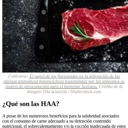
Cultivarse:
El papel de los flavonoides en la mitigación de las
aminas aromáticas heterocíclicas transmitidas por los alimentos es
motivo de preocupación para el bienestar humano.
Crédito de la
imagen: Ola acuarela / Shutterstock.com
¿Qué son las HAA?
A pesar de los numerosos beneficios para la salubridad asociados
con el consumo de carne adecuado a su detención contenido
nutricional, el sobrecalentamiento y/o la cocción inadecuada de estos