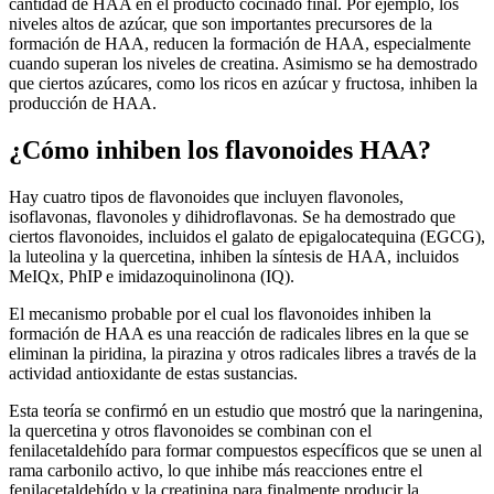
cantidad de HAA en el producto cocinado final. Por ejemplo, los
niveles altos de azúcar, que son importantes precursores de la
formación de HAA, reducen la formación de HAA, especialmente
cuando superan los niveles de creatina. Asimismo se ha demostrado
que ciertos azúcares, como los ricos en azúcar y fructosa, inhiben la
producción de HAA.
¿Cómo inhiben los flavonoides HAA?
Hay cuatro tipos de flavonoides que incluyen flavonoles,
isoflavonas, flavonoles y dihidroflavonas. Se ha demostrado que
ciertos flavonoides, incluidos el galato de epigalocatequina (EGCG),
la luteolina y la quercetina, inhiben la síntesis de HAA, incluidos
MeIQx, PhIP e imidazoquinolinona (IQ).
El mecanismo probable por el cual los flavonoides inhiben la
formación de HAA es una reacción de radicales libres en la que se
eliminan la piridina, la pirazina y otros radicales libres a través de la
actividad antioxidante de estas sustancias.
Esta teoría se confirmó en un estudio que mostró que la naringenina,
la quercetina y otros flavonoides se combinan con el
fenilacetaldehído para formar compuestos específicos que se unen al
rama carbonilo activo, lo que inhibe más reacciones entre el
fenilacetaldehído y la creatinina para finalmente producir la