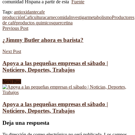
comunidad Hispana a partir de esta
Fuente
Tags:
antioxidante
cafe
producción
Caficultura
carne
comida
Investigar
metabolismo
Productores
de café
productos quimicos
quercetina
Previous Post
¿Jimmy Butler ahora es barista?
Next Post
Apoya a las pequeñas empresas el sábado |
Noticiero, Deportes, Trabajos
Next Post
Apoya a las pequeñas empresas el sábado |
Noticiero, Deportes, Trabajos
Deja una respuesta
Tu dirección de correo electrónico no será publicada.
Los campos