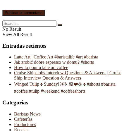
No Result
View All Result
Entradas recientes
Latte Art | Coffee Art #baristalife #art #barista
Jak zrobić dobre espresso w domu? #shorts
How to pour a latte art coffee
Cruise Ship Jobs Interview Questions & Answers || Cruise
Ship Interview Question & Answers
Winged Tulip🌷Sunday!🤩🫰🏼❤️☕️🌷#shorts #barista
#coffee #tulip #weekend #coffeeshorts
Categorías
Baristas News
Cafeterías
Productores
Recetas