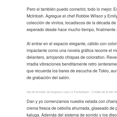
Pero si también puedo comerlo
t
, todo lo mejor.
McIntosh. Agregue el chef Robbie Wilson y Emil
colección de vinilos, tocadiscos de la década de
esperado desde hace mucho tiempo, finalmente ab
Al entrar en el espacio elegante, cálido con colo
impactante como una novela gráfica recorre el mo
delantero, arrojando chispas de coloration. Reve
irradia vibraciones benditamente retro (enterame
que recuerda los bares de escucha de Tokio, aun
de grabación del salón.
Dip de termidor de langosta y pan Le Fantastique – Crédito de la foto Vir
Dan y yo comenzamos nuestra velada con champá
crema fresca de cebolla ahumada, glaseado de p
kaluga. Además del sistema de sonido y los disc