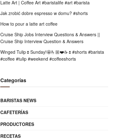
Latte Art | Coffee Art #baristalife #art #barista
Jak zrobić dobre espresso w domu? #shorts
How to pour a latte art coffee
Cruise Ship Jobs Interview Questions & Answers ||
Cruise Ship Interview Question & Answers
Winged Tulip🌷Sunday!🤩🫰🏼❤️☕️🌷#shorts #barista
#coffee #tulip #weekend #coffeeshorts
Categorías
BARISTAS NEWS
CAFETERÍAS
PRODUCTORES
RECETAS