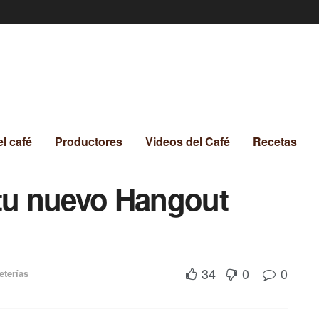
el café
Productores
Videos del Café
Recetas
 tu nuevo Hangout
34
0
0
eterías