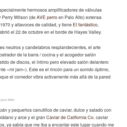
 Especialmente hermosos amplificadores de válvulas
y Perry Wilson (de
AVE perro
en Palo Alto) extensa
 1970 y altavoces de calidad, y tiene
El fantástico
,
rió el 22 de octubre en el borde de Hayes Valley.
res neutros y candelabros resplandecientes, el arte
strador de la barra / cocina y el acogedor salón
stido de discos, el íntimo pero elevado salón delantero
nte «mi jam»). Este es el rincón para un sonido óptimo,
que el comedor vibra activamente más allá de la pared
ginia Miller
n y pequeños canutillos de caviar, dulce y salado con
látano y arce y el gran
Caviar de California Co.
caviar
os, ya sabía que me iba a encantar este lugar cuando me