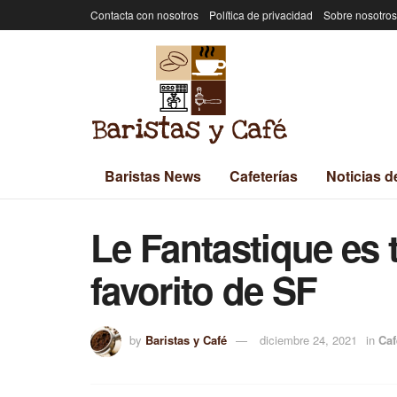
Contacta con nosotros
Política de privacidad
Sobre nosotros
Baristas News
Cafeterías
Noticias d
Le Fantastique es
favorito de SF
by
Baristas y Café
diciembre 24, 2021
in
Caf