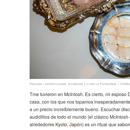
Pescado / sashimi curado, envejecido y crudo Le Fantastique – Crédito de
T
me tuvieron en McIntosh. Es cierto, mi esposo
casa, con los que nos topamos inesperadamente
a un precio increíblemente bueno. Escuchar disc
audiófilos de todo el mundo (el clásico McIntosh 
alrededores
Kyoto, Japón
) es un ritual que sab