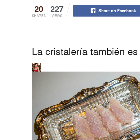
20
227
Share on Facebook
SHARES
VIEWS
La cristalería también es