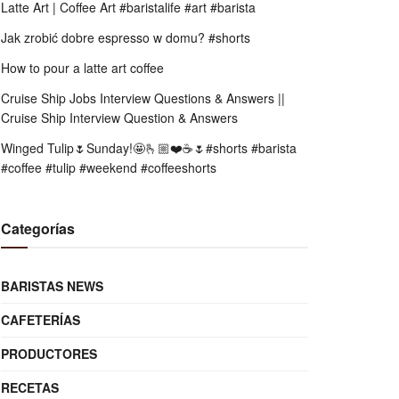
Latte Art | Coffee Art #baristalife #art #barista
Jak zrobić dobre espresso w domu? #shorts
How to pour a latte art coffee
Cruise Ship Jobs Interview Questions & Answers ||
Cruise Ship Interview Question & Answers
Winged Tulip🌷Sunday!🤩🫰🏼❤️☕️🌷#shorts #barista
#coffee #tulip #weekend #coffeeshorts
Categorías
BARISTAS NEWS
CAFETERÍAS
PRODUCTORES
RECETAS