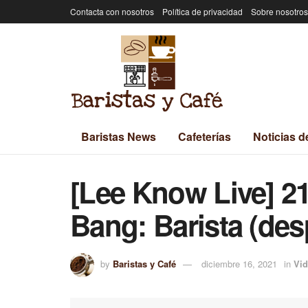
Contacta con nosotros
Política de privacidad
Sobre nosotros
Baristas News
Cafeterías
Noticias d
[Lee Know Live] 2
Bang: Barista (de
by
Baristas y Café
diciembre 16, 2021
in
Vid