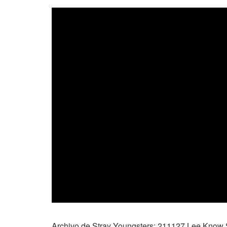
Archivo de Stray Youngsters: 211127 Lee Know St