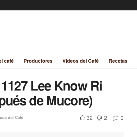
el café
Productores
Videos del Café
Recetas
11127 Lee Know Ri
spués de Mucore)
32
2
0
eos del Café