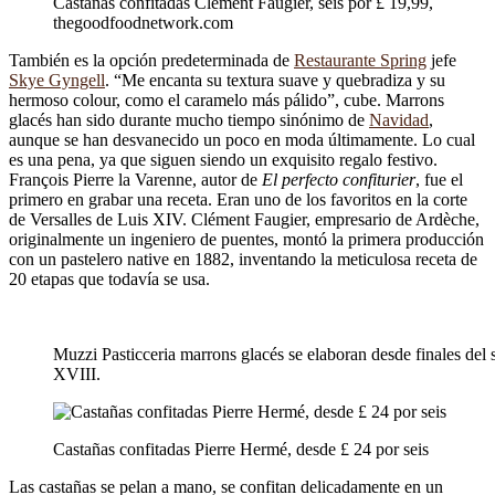
Castañas confitadas Clément Faugier, seis por £ 19,99,
thegoodfoodnetwork.com
También es la opción predeterminada de
Restaurante Spring
jefe
Skye Gyngell
. “Me encanta su textura suave y quebradiza y su
hermoso colour, como el caramelo más pálido”, cube. Marrons
glacés han sido durante mucho tiempo sinónimo de
Navidad
,
aunque se han desvanecido un poco en moda últimamente. Lo cual
es una pena, ya que siguen siendo un exquisito regalo festivo.
François Pierre la Varenne, autor de
El perfecto confiturier
, fue el
primero en grabar una receta. Eran uno de los favoritos en la corte
de Versalles de Luis XIV. Clément Faugier, empresario de Ardèche,
originalmente un ingeniero de puentes, montó la primera producción
con un pastelero native en 1882, inventando la meticulosa receta de
20 etapas que todavía se usa.
Muzzi Pasticceria marrons glacés se elaboran desde finales del 
XVIII.
Castañas confitadas Pierre Hermé, desde £ 24 por seis
Las castañas se pelan a mano, se confitan delicadamente en un