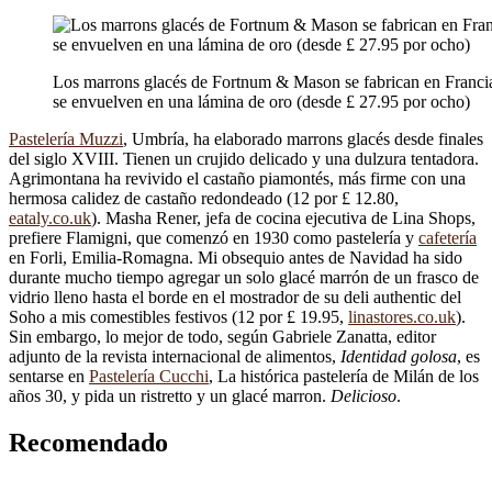
Los marrons glacés de Fortnum & Mason se fabrican en Franci
se envuelven en una lámina de oro (desde £ 27.95 por ocho)
Pastelería Muzzi
, Umbría, ha elaborado marrons glacés desde finales
del siglo XVIII. Tienen un crujido delicado y una dulzura tentadora.
Agrimontana ha revivido el castaño piamontés, más firme con una
hermosa calidez de castaño redondeado (12 por £ 12.80,
eataly.co.uk
). Masha Rener, jefa de cocina ejecutiva de Lina Shops,
prefiere Flamigni, que comenzó en 1930 como pastelería y
cafetería
en Forli, Emilia-Romagna. Mi obsequio antes de Navidad ha sido
durante mucho tiempo agregar un solo glacé marrón de un frasco de
vidrio lleno hasta el borde en el mostrador de su deli authentic del
Soho a mis comestibles festivos (12 por £ 19.95,
linastores.co.uk
).
Sin embargo, lo mejor de todo, según Gabriele Zanatta, editor
adjunto de la revista internacional de alimentos,
Identidad golosa
, es
sentarse en
Pastelería Cucchi
, La histórica pastelería de Milán de los
años 30, y pida un ristretto y un glacé marron.
Delicioso
.
Recomendado