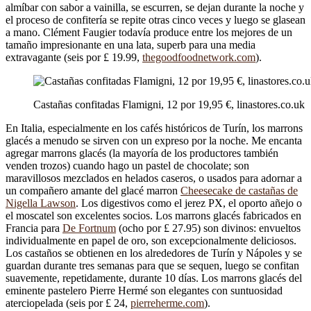
almíbar con sabor a vainilla, se escurren, se dejan durante la noche y
el proceso de confitería se repite otras cinco veces y luego se glasean
a mano. Clément Faugier todavía produce entre los mejores de un
tamaño impresionante en una lata, superb para una media
extravagante (seis por £ 19.99,
thegoodfoodnetwork.com
).
Castañas confitadas Flamigni, 12 por 19,95 €, linastores.co.uk
En Italia, especialmente en los cafés históricos de Turín, los marrons
glacés a menudo se sirven con un expreso por la noche. Me encanta
agregar marrons glacés (la mayoría de los productores también
venden trozos) cuando hago un pastel de chocolate; son
maravillosos mezclados en helados caseros, o usados ​​para adornar a
un compañero amante del glacé marron
Cheesecake de castañas de
Nigella Lawson
. Los digestivos como el jerez PX, el oporto añejo o
el moscatel son excelentes socios. Los marrons glacés fabricados en
Francia para
De Fortnum
(ocho por £ 27.95) son divinos: envueltos
individualmente en papel de oro, son excepcionalmente deliciosos.
Los castaños se obtienen en los alrededores de Turín y Nápoles y se
guardan durante tres semanas para que se sequen, luego se confitan
suavemente, repetidamente, durante 10 días. Los marrons glacés del
eminente pastelero Pierre Hermé son elegantes con suntuosidad
aterciopelada (seis por £ 24,
pierreherme.com
).