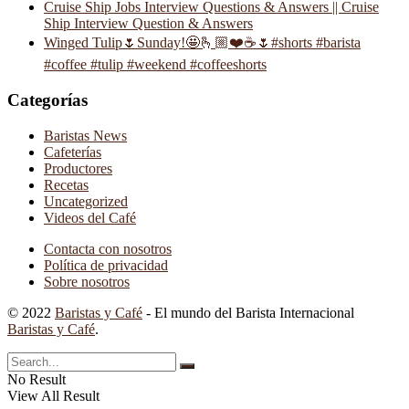
Cruise Ship Jobs Interview Questions & Answers || Cruise
Ship Interview Question & Answers
Winged Tulip🌷Sunday!🤩🫰🏼❤️☕️🌷#shorts #barista
#coffee #tulip #weekend #coffeeshorts
Categorías
Baristas News
Cafeterías
Productores
Recetas
Uncategorized
Videos del Café
Contacta con nosotros
Política de privacidad
Sobre nosotros
© 2022
Baristas y Café
- El mundo del Barista Internacional
Baristas y Café
.
No Result
View All Result