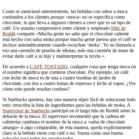
Como se mencionó anteriormente, las bebidas con sabor a moca
confunden a los clientes porque «moca» no se especifica como
chocolate, lo que lleva a algunos clientes a creer que es un tipo de
café. Un usuario comprensivo entre cliente y empleado
Hilo de
Reddit
comparte «Mucha gente no sabe que el chocolate caliente
está hecho con salsa moka porque mucha gente piensa que el café se
incluye automáticamente cuando escuchan ‘moka’. Yo no llamaría a
eso una cuestión de prueba de idiotas, más una cuestión de tratar de
evitar darle café a su hijo y malinterpretar la receta «.
De acuerdo a
CAFÉ TOSTADO
, cualquier cosa que tenga moca en
el nombre significa que contiene chocolate. Por ejemplo, un café
con leche de moca es de una a cuatro bombas de jarabe de
chocolate, con dos a cuatro tomas de espresso y leche al vapor. ¿Ves
cómo esto puede resultar confuso?
Si Starbucks quisiera, hay una manera súper fácil de solucionar todo
esto: reescriba la lista de ingredientes para las bebidas de moka. A
Supervisor de Starbucks
participó en el largo hilo de Reddit sobre la
debacle de la moca. El supervisor recomendó que la cadena de
cafeterías cambiara el nombre de la moca a «salsa de chocolate
amargo» o algo comparable, de esta manera, queda explícitamente
claro si la bebida viene con café o no. Suena como una buena
solución para todos los involucrados.