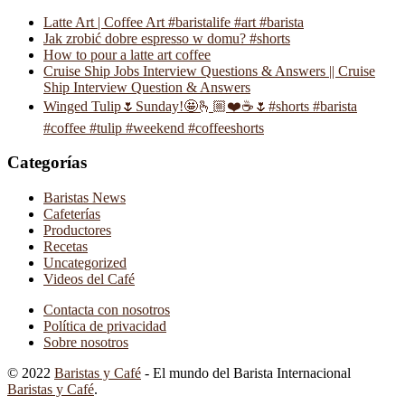
Latte Art | Coffee Art #baristalife #art #barista
Jak zrobić dobre espresso w domu? #shorts
How to pour a latte art coffee
Cruise Ship Jobs Interview Questions & Answers || Cruise
Ship Interview Question & Answers
Winged Tulip🌷Sunday!🤩🫰🏼❤️☕️🌷#shorts #barista
#coffee #tulip #weekend #coffeeshorts
Categorías
Baristas News
Cafeterías
Productores
Recetas
Uncategorized
Videos del Café
Contacta con nosotros
Política de privacidad
Sobre nosotros
© 2022
Baristas y Café
- El mundo del Barista Internacional
Baristas y Café
.