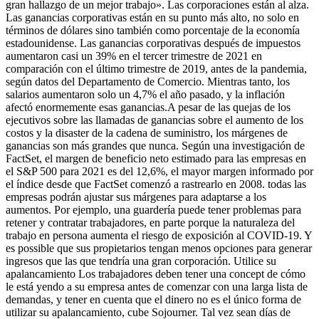
gran hallazgo de un mejor trabajo». Las corporaciones están al alza.
Las ganancias corporativas están en su punto más alto, no solo en
términos de dólares sino también como porcentaje de la economía
estadounidense. Las ganancias corporativas después de impuestos
aumentaron casi un 39% en el tercer trimestre de 2021 en
comparación con el último trimestre de 2019, antes de la pandemia,
según datos del Departamento de Comercio. Mientras tanto, los
salarios aumentaron solo un 4,7% el año pasado, y la inflación
afectó enormemente esas ganancias.A pesar de las quejas de los
ejecutivos sobre las llamadas de ganancias sobre el aumento de los
costos y la disaster de la cadena de suministro, los márgenes de
ganancias son más grandes que nunca. Según una investigación de
FactSet, el margen de beneficio neto estimado para las empresas en
el S&P 500 para 2021 es del 12,6%, el mayor margen informado por
el índice desde que FactSet comenzó a rastrearlo en 2008. todas las
empresas podrán ajustar sus márgenes para adaptarse a los
aumentos. Por ejemplo, una guardería puede tener problemas para
retener y contratar trabajadores, en parte porque la naturaleza del
trabajo en persona aumenta el riesgo de exposición al COVID-19. Y
es possible que sus propietarios tengan menos opciones para generar
ingresos que las que tendría una gran corporación. Utilice su
apalancamiento Los trabajadores deben tener una concept de cómo
le está yendo a su empresa antes de comenzar con una larga lista de
demandas, y tener en cuenta que el dinero no es el único forma de
utilizar su apalancamiento, cube Sojourner. Tal vez sean días de