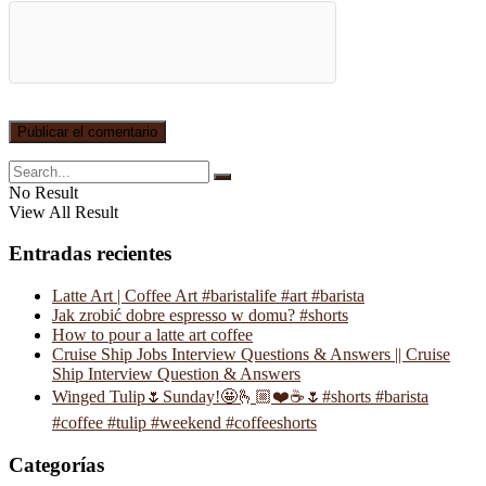
No Result
View All Result
Entradas recientes
Latte Art | Coffee Art #baristalife #art #barista
Jak zrobić dobre espresso w domu? #shorts
How to pour a latte art coffee
Cruise Ship Jobs Interview Questions & Answers || Cruise
Ship Interview Question & Answers
Winged Tulip🌷Sunday!🤩🫰🏼❤️☕️🌷#shorts #barista
#coffee #tulip #weekend #coffeeshorts
Categorías