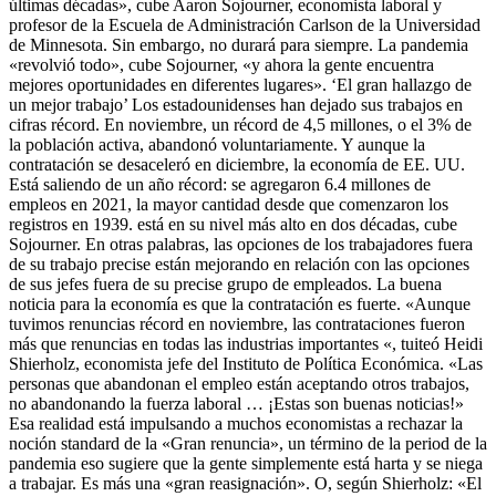
últimas décadas», cube Aaron Sojourner, economista laboral y
profesor de la Escuela de Administración Carlson de la Universidad
de Minnesota. Sin embargo, no durará para siempre. La pandemia
«revolvió todo», cube Sojourner, «y ahora la gente encuentra
mejores oportunidades en diferentes lugares». ‘El gran hallazgo de
un mejor trabajo’ Los estadounidenses han dejado sus trabajos en
cifras récord. En noviembre, un récord de 4,5 millones, o el 3% de
la población activa, abandonó voluntariamente. Y aunque la
contratación se desaceleró en diciembre, la economía de EE. UU.
Está saliendo de un año récord: se agregaron 6.4 millones de
empleos en 2021, la mayor cantidad desde que comenzaron los
registros en 1939. está en su nivel más alto en dos décadas, cube
Sojourner. En otras palabras, las opciones de los trabajadores fuera
de su trabajo precise están mejorando en relación con las opciones
de sus jefes fuera de su precise grupo de empleados. La buena
noticia para la economía es que la contratación es fuerte. «Aunque
tuvimos renuncias récord en noviembre, las contrataciones fueron
más que renuncias en todas las industrias importantes «, tuiteó Heidi
Shierholz, economista jefe del Instituto de Política Económica. «Las
personas que abandonan el empleo están aceptando otros trabajos,
no abandonando la fuerza laboral … ¡Estas son buenas noticias!»
Esa realidad está impulsando a muchos economistas a rechazar la
noción standard de la «Gran renuncia», un término de la period de la
pandemia eso sugiere que la gente simplemente está harta y se niega
a trabajar. Es más una «gran reasignación». O, según Shierholz: «El