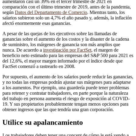
aumentaron casi un 39% en el tercer trimestre de 2021 en
comparación con el último trimestre de 2019, antes de la pandemia,
según
Datos del Departamento de Comercio
. Mientras tanto, los
salarios subieron solo un 4,7% el año pasado y, además, la inflación
afectó enormemente esas ganancias.
A pesar de las quejas de los ejecutivos sobre las llamadas de
ganancias sobre el aumento de los costos y la disaster de la cadena
de suministro, los márgenes de ganancia son más amplios que
nunca. De acuerdo a
investigación por FactSet
, el margen de
beneficio neto estimado para las empresas del S&P 500 para 2021 es
del 12,6%, el mayor margen informado por el índice desde que
FactSet comenzó a rastrearlo en 2008.
Por supuesto, el aumento de los salarios puede reducir las ganancias,
y no todas las empresas podrán ajustar sus márgenes para adaptarse
a los aumentos. Por ejemplo, una guardería puede tener problemas
para retener y contratar trabajadores, en parte porque la naturaleza
del trabajo en persona aumenta el riesgo de exposición al COVID-
19. Y sus propietarios probablemente tengan menos opciones para
obtener ingresos que las que tendría una gran corporación.
Utilice su apalancamiento
Los trabajadores deben tener una concept de cómo le está yendo a