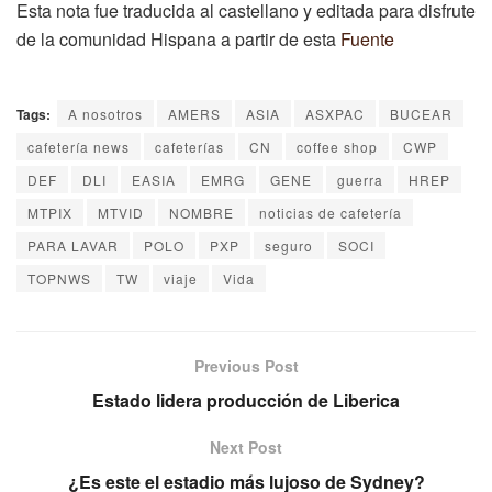
Esta nota fue traducida al castellano y editada para disfrute
de la comunidad Hispana a partir de esta
Fuente
Tags:
A nosotros
AMERS
ASIA
ASXPAC
BUCEAR
cafetería news
cafeterías
CN
coffee shop
CWP
DEF
DLI
EASIA
EMRG
GENE
guerra
HREP
MTPIX
MTVID
NOMBRE
noticias de cafetería
PARA LAVAR
POLO
PXP
seguro
SOCI
TOPNWS
TW
viaje
Vida
Previous Post
Estado lidera producción de Liberica
Next Post
¿Es este el estadio más lujoso de Sydney?