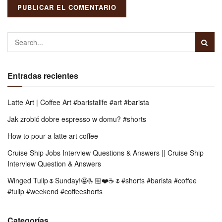
Entradas recientes
Latte Art | Coffee Art #baristalife #art #barista
Jak zrobić dobre espresso w domu? #shorts
How to pour a latte art coffee
Cruise Ship Jobs Interview Questions & Answers || Cruise Ship
Interview Question & Answers
Winged Tulip🌷Sunday!🤩🫰🏼❤️☕️🌷#shorts #barista #coffee
#tulip #weekend #coffeeshorts
Categorías