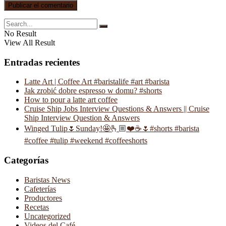
No Result
View All Result
Entradas recientes
Latte Art | Coffee Art #baristalife #art #barista
Jak zrobić dobre espresso w domu? #shorts
How to pour a latte art coffee
Cruise Ship Jobs Interview Questions & Answers || Cruise
Ship Interview Question & Answers
Winged Tulip🌷Sunday!🤩🫰🏼❤️☕️🌷#shorts #barista
#coffee #tulip #weekend #coffeeshorts
Categorías
Baristas News
Cafeterías
Productores
Recetas
Uncategorized
Videos del Café