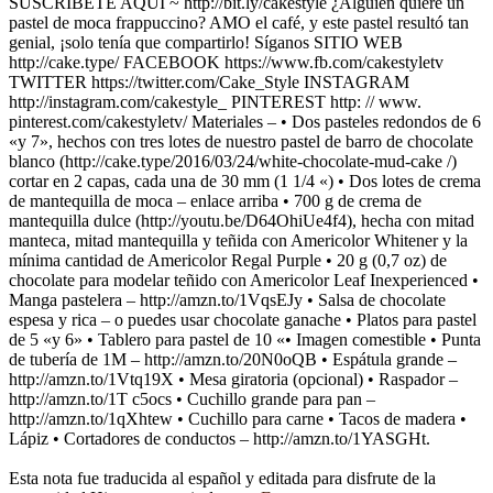
SUSCRÍBETE AQUÍ ~ http://bit.ly/cakestyle ¿Alguien quiere un
pastel de moca frappuccino? AMO el café, y este pastel resultó tan
genial, ¡solo tenía que compartirlo! Síganos SITIO WEB
http://cake.type/ FACEBOOK https://www.fb.com/cakestyletv
TWITTER https://twitter.com/Cake_Style INSTAGRAM
http://instagram.com/cakestyle_ PINTEREST http: // www.
pinterest.com/cakestyletv/ Materiales – • Dos pasteles redondos de 6
«y 7», hechos con tres lotes de nuestro pastel de barro de chocolate
blanco (http://cake.type/2016/03/24/white-chocolate-mud-cake /)
cortar en 2 capas, cada una de 30 mm (1 1/4 «) • Dos lotes de crema
de mantequilla de moca – enlace arriba • 700 g de crema de
mantequilla dulce (http://youtu.be/D64OhiUe4f4), hecha con mitad
manteca, mitad mantequilla y teñida con Americolor Whitener y la
mínima cantidad de Americolor Regal Purple • 20 g (0,7 oz) de
chocolate para modelar teñido con Americolor Leaf Inexperienced •
Manga pastelera – http://amzn.to/1VqsEJy • Salsa de chocolate
espesa y rica – o puedes usar chocolate ganache • Platos para pastel
de 5 «y 6» • Tablero para pastel de 10 «• Imagen comestible • Punta
de tubería de 1M – http://amzn.to/20N0oQB • Espátula grande –
http://amzn.to/1Vtq19X • Mesa giratoria (opcional) • Raspador –
http://amzn.to/1T c5ocs • Cuchillo grande para pan –
http://amzn.to/1qXhtew • Cuchillo para carne • Tacos de madera •
Lápiz • Cortadores de conductos – http://amzn.to/1YASGHt.
Esta nota fue traducida al español y editada para disfrute de la