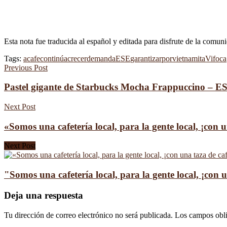
Esta nota fue traducida al español y editada para disfrute de la comun
Tags:
a
cafe
continúa
crecer
demanda
ESE
garantizar
por
vietnamita
Vifoca
Previous Post
Pastel gigante de Starbucks Mocha Frappuccino 
Next Post
«Somos una cafetería local, para la gente local, ¡con u
Next Post
"Somos una cafetería local, para la gente local, ¡con 
Deja una respuesta
Tu dirección de correo electrónico no será publicada.
Los campos obli