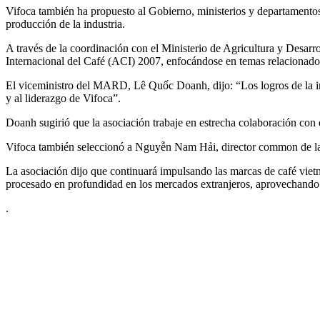
Vifoca también ha propuesto al Gobierno, ministerios y departamentos 
producción de la industria.
A través de la coordinación con el Ministerio de Agricultura y Des
Internacional del Café (ACI) 2007, enfocándose en temas relacionados
El viceministro del MARD, Lê Quốc Doanh, dijo: “Los logros de la indu
y al liderazgo de Vifoca”.
Doanh sugirió que la asociación trabaje en estrecha colaboración con
Vifoca también seleccionó a Nguyễn Nam Hải, director common de la
La asociación dijo que continuará impulsando las marcas de café vie
procesado en profundidad en los mercados extranjeros, aprovechan
.