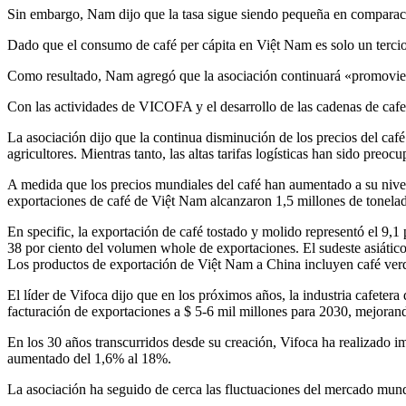
Sin embargo, Nam dijo que la tasa sigue siendo pequeña en comparació
Dado que el consumo de café per cápita en Việt Nam es solo un tercio
Como resultado, Nam agregó que la asociación continuará «promovien
Con las actividades de VICOFA y el desarrollo de las cadenas de cafet
La asociación dijo que la continua disminución de los precios del caf
agricultores. Mientras tanto, las altas tarifas logísticas han sido preo
A medida que los precios mundiales del café han aumentado a su nivel
exportaciones de café de Việt Nam alcanzaron 1,5 millones de tonelad
En specific, la exportación de café tostado y molido representó el 9,
38 por ciento del volumen whole de exportaciones. El sudeste asiático
Los productos de exportación de Việt Nam a China incluyen café verde
El líder de Vifoca dijo que en los próximos años, la industria cafete
facturación de exportaciones a $ 5-6 mil millones para 2030, mejorando
En los 30 años transcurridos desde su creación, Vifoca ha realizado 
aumentado del 1,6% al 18%.
La asociación ha seguido de cerca las fluctuaciones del mercado mundi