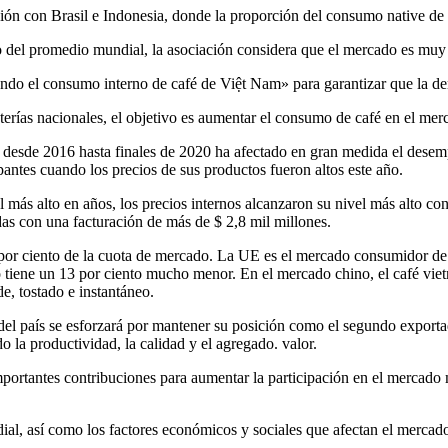
n con Brasil e Indonesia, donde la proporción del consumo native de c
 del promedio mundial, la asociación considera que el mercado es muy a
do el consumo interno de café de Việt Nam» para garantizar que la de
erías nacionales, el objetivo es aumentar el consumo de café en el mer
é desde 2016 hasta finales de 2020 ha afectado en gran medida el desem
cupantes cuando los precios de sus productos fueron altos este año.
 más alto en años, los precios internos alcanzaron su nivel más alto 
as con una facturación de más de $ 2,8 mil millones.
1 por ciento de la cuota de mercado. La UE es el mercado consumidor de
 tiene un 13 por ciento mucho menor. En el mercado chino, el café vietn
, tostado e instantáneo.
ra del país se esforzará por mantener su posición como el segundo expo
 la productividad, la calidad y el agregado. valor.
importantes contribuciones para aumentar la participación en el mercado
al, así como los factores económicos y sociales que afectan el mercado