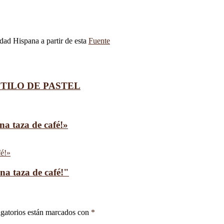
idad Hispana a partir de esta
Fuente
– ESTILO DE PASTEL
na taza de café!»
una taza de café!"
gatorios están marcados con
*