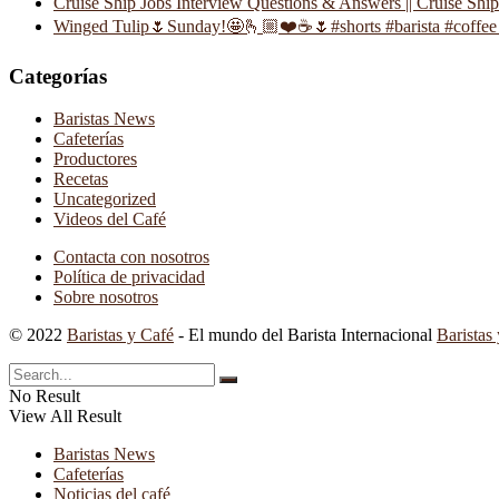
Cruise Ship Jobs Interview Questions & Answers || Cruise Shi
Winged Tulip🌷Sunday!🤩🫰🏼❤️☕️🌷#shorts #barista #coffee 
Categorías
Baristas News
Cafeterías
Productores
Recetas
Uncategorized
Videos del Café
Contacta con nosotros
Política de privacidad
Sobre nosotros
© 2022
Baristas y Café
- El mundo del Barista Internacional
Baristas
No Result
View All Result
Baristas News
Cafeterías
Noticias del café