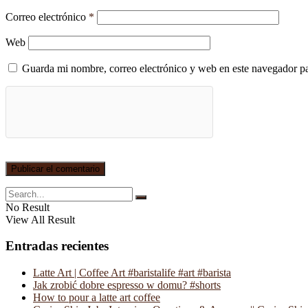
Correo electrónico
*
Web
Guarda mi nombre, correo electrónico y web en este navegador p
No Result
View All Result
Entradas recientes
Latte Art | Coffee Art #baristalife #art #barista
Jak zrobić dobre espresso w domu? #shorts
How to pour a latte art coffee