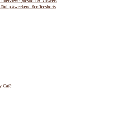
p Interview Question & Answers
#tulip #weekend #coffeeshorts
 y Café
.