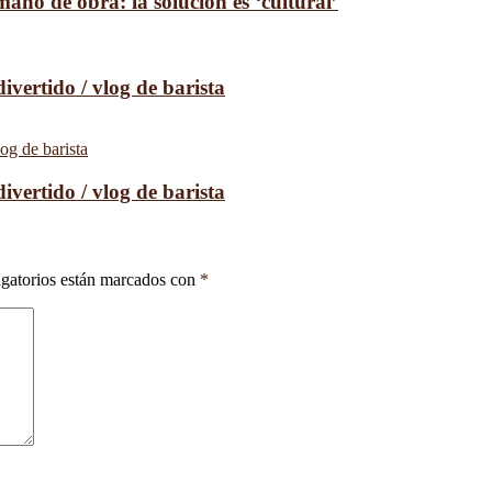
no de obra: la solución es ‘cultural’
divertido / vlog de barista
divertido / vlog de barista
gatorios están marcados con
*