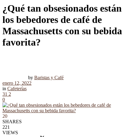
¿Qué tan obsesionados están
los bebedores de café de
Massachusetts con su bebida
favorita?
by
Baristas y Café
enero 12, 2022
in
Cafeterías
31
2
0
20
SHARES
221
VIEWS