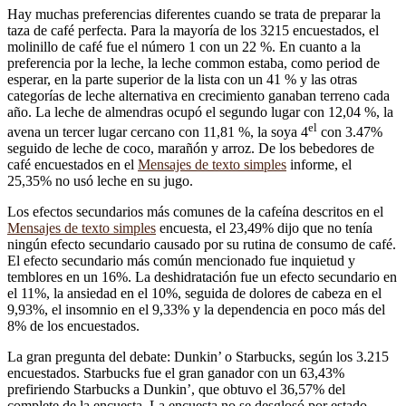
Hay muchas preferencias diferentes cuando se trata de preparar la
taza de café perfecta. Para la mayoría de los 3215 encuestados, el
molinillo de café fue el número 1 con un 22 %. En cuanto a la
preferencia por la leche, la leche common estaba, como period de
esperar, en la parte superior de la lista con un 41 % y las otras
categorías de leche alternativa en crecimiento ganaban terreno cada
año. La leche de almendras ocupó el segundo lugar con 12,04 %, la
el
avena un tercer lugar cercano con 11,81 %, la soya 4
con 3.47%
seguido de leche de coco, marañón y arroz. De los bebedores de
café encuestados en el
Mensajes de texto simples
informe, el
25,35% no usó leche en su jugo.
Los efectos secundarios más comunes de la cafeína descritos en el
Mensajes de texto simples
encuesta, el 23,49% dijo que no tenía
ningún efecto secundario causado por su rutina de consumo de café.
El efecto secundario más común mencionado fue inquietud y
temblores en un 16%. La deshidratación fue un efecto secundario en
el 11%, la ansiedad en el 10%, seguida de dolores de cabeza en el
9,93%, el insomnio en el 9,33% y la dependencia en poco más del
8% de los encuestados.
La gran pregunta del debate: Dunkin’ o Starbucks, según los 3.215
encuestados. Starbucks fue el gran ganador con un 63,43%
prefiriendo Starbucks a Dunkin’, que obtuvo el 36,57% del
complete de la encuesta. La encuesta no se desglosó por estado