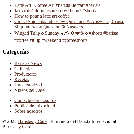
Latte Art | Coffee Art #baristalife #art #barista
Jak zrobić dobre espresso w domu? #shorts
How to pour a latte art coffee
Cruise Ship Jobs Interview Questions & Answers || Cruise
Ship Interview Question & Answers
Winged Tulip🌷Sunday!🤩🫰🏼❤️☕️🌷#shorts #barista
#coffee #tulip #weekend #coffeeshorts
Categorías
Baristas News
Cafeterías
Productores
Recetas
Uncategorized
Videos del Café
Contacta con nosotros
Política de privacidad
Sobre nosotros
© 2022
Baristas y Café
- El mundo del Barista Internacional
Baristas y Café
.