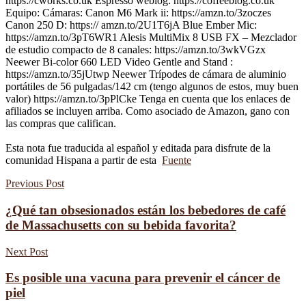
https://cworks.co.uk Espresso weblog: https://coffeeblog.co.uk
Equipo: Cámaras: Canon M6 Mark ii: https://amzn.to/3zoczes
Canon 250 D: https:// amzn.to/2U1T6jA Blue Ember Mic:
https://amzn.to/3pT6WR1 Alesis MultiMix 8 USB FX – Mezclador
de estudio compacto de 8 canales: https://amzn.to/3wkVGzx
Neewer Bi-color 660 LED Video Gentle and Stand :
https://amzn.to/35jUtwp Neewer Trípodes de cámara de aluminio
portátiles de 56 pulgadas/142 cm (tengo algunos de estos, muy buen
valor) https://amzn.to/3pPlCke Tenga en cuenta que los enlaces de
afiliados se incluyen arriba. Como asociado de Amazon, gano con
las compras que califican.
Esta nota fue traducida al español y editada para disfrute de la
comunidad Hispana a partir de esta
Fuente
Previous Post
¿Qué tan obsesionados están los bebedores de café
de Massachusetts con su bebida favorita?
Next Post
Es posible una vacuna para prevenir el cáncer de
piel