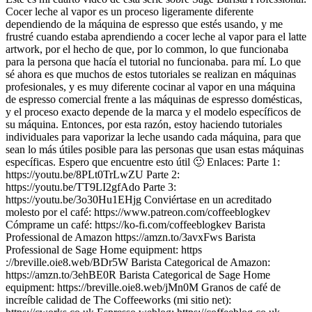
Cocer leche al vapor es un proceso ligeramente diferente
dependiendo de la máquina de espresso que estés usando, y me
frustré cuando estaba aprendiendo a cocer leche al vapor para el latte
artwork, por el hecho de que, por lo common, lo que funcionaba
para la persona que hacía el tutorial no funcionaba. para mí. Lo que
sé ahora es que muchos de estos tutoriales se realizan en máquinas
profesionales, y es muy diferente cocinar al vapor en una máquina
de espresso comercial frente a las máquinas de espresso domésticas,
y el proceso exacto depende de la marca y el modelo específicos de
su máquina. Entonces, por esta razón, estoy haciendo tutoriales
individuales para vaporizar la leche usando cada máquina, para que
sean lo más útiles posible para las personas que usan estas máquinas
específicas. Espero que encuentre esto útil 🙂 Enlaces: Parte 1:
https://youtu.be/8PLt0TrLwZU Parte 2:
https://youtu.be/TT9LI2gfAdo Parte 3:
https://youtu.be/3o30Hu1EHjg Conviértase en un acreditado
molesto por el café: https://www.patreon.com/coffeeblogkev
Cómprame un café: https://ko-fi.com/coffeeblogkev Barista
Professional de Amazon https://amzn.to/3avxFws Barista
Professional de Sage Home equipment: https
://breville.oie8.web/BDr5W Barista Categorical de Amazon:
https://amzn.to/3ehBE0R Barista Categorical de Sage Home
equipment: https://breville.oie8.web/jMn0M Granos de café de
increíble calidad de The Coffeeworks (mi sitio net):