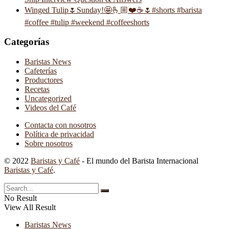
Winged Tulip🌷Sunday!🤩🫰🏼❤️☕️🌷#shorts #barista
#coffee #tulip #weekend #coffeeshorts
Categorías
Baristas News
Cafeterías
Productores
Recetas
Uncategorized
Videos del Café
Contacta con nosotros
Política de privacidad
Sobre nosotros
© 2022
Baristas y Café
- El mundo del Barista Internacional
Baristas y Café
.
No Result
View All Result
Baristas News