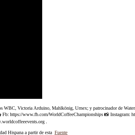
WBC, Victoria Arduino, Mahlkönig, Urnex; y patrocinador de Water Fi
🎭 Fb: https://www.fb.com/WorldCoffeeChampionships 📸 Instagram: h
w.worldcoffeeevents.org .
idad Hispana a partir de esta
Fuente