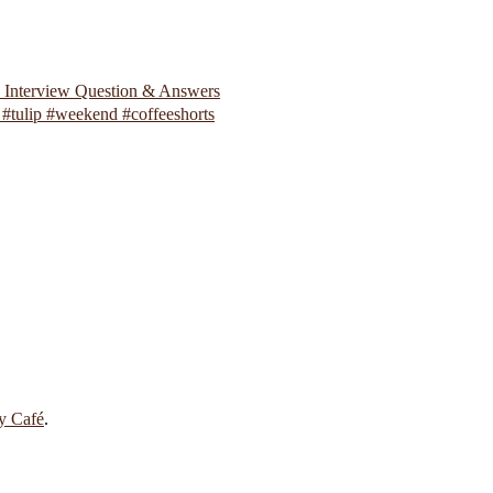
p Interview Question & Answers
#tulip #weekend #coffeeshorts
 y Café
.