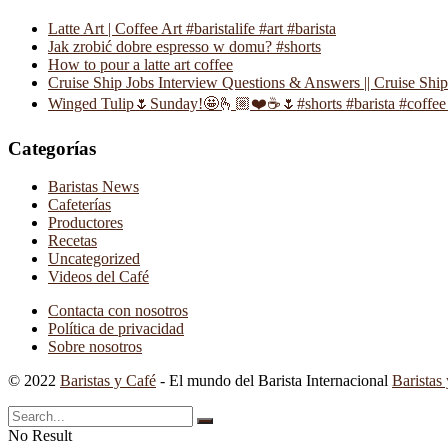
Latte Art | Coffee Art #baristalife #art #barista
Jak zrobić dobre espresso w domu? #shorts
How to pour a latte art coffee
Cruise Ship Jobs Interview Questions & Answers || Cruise Shi
Winged Tulip🌷Sunday!🤩🫰🏼❤️☕️🌷#shorts #barista #coffee 
Categorías
Baristas News
Cafeterías
Productores
Recetas
Uncategorized
Videos del Café
Contacta con nosotros
Política de privacidad
Sobre nosotros
© 2022
Baristas y Café
- El mundo del Barista Internacional
Baristas
No Result