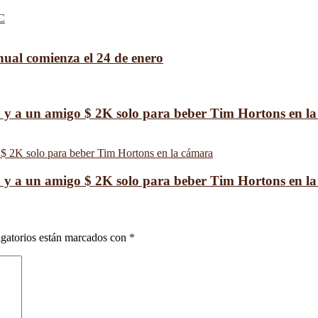
C
ual comienza el 24 de enero
ed y a un amigo $ 2K solo para beber Tim Hortons en l
ed y a un amigo $ 2K solo para beber Tim Hortons en l
gatorios están marcados con
*