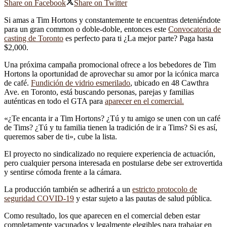
Share on Facebook
Share on Twitter
Si amas a Tim Hortons y constantemente te encuentras deteniéndote
para un gran common o doble-doble, entonces este
Convocatoria de
casting de Toronto
es perfecto para ti ¿La mejor parte? Paga hasta
$2,000.
Una próxima campaña promocional ofrece a los bebedores de Tim
Hortons la oportunidad de aprovechar su amor por la icónica marca
de café.
Fundición de vidrio esmerilado
, ubicado en 48 Cawthra
Ave. en Toronto, está buscando personas, parejas y familias
auténticas en todo el GTA para
aparecer en el comercial.
«¿Te encanta ir a Tim Hortons? ¿Tú y tu amigo se unen con un café
de Tims? ¿Tú y tu familia tienen la tradición de ir a Tims? Si es así,
queremos saber de ti», cube la lista.
El proyecto no sindicalizado no requiere experiencia de actuación,
pero cualquier persona interesada en postularse debe ser extrovertida
y sentirse cómoda frente a la cámara.
La producción también se adherirá a un
estricto protocolo de
seguridad COVID-19
y estar sujeto a las pautas de salud pública.
Como resultado, los que aparecen en el comercial deben estar
completamente vacunados y legalmente elegibles para trabajar en