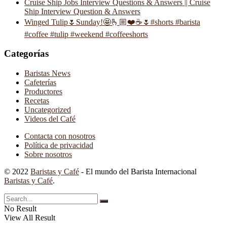
Cruise Ship Jobs Interview Questions & Answers || Cruise
Ship Interview Question & Answers
Winged Tulip🌷Sunday!🤩🫰🏼❤️☕️🌷#shorts #barista
#coffee #tulip #weekend #coffeeshorts
Categorías
Baristas News
Cafeterías
Productores
Recetas
Uncategorized
Videos del Café
Contacta con nosotros
Política de privacidad
Sobre nosotros
© 2022
Baristas y Café
- El mundo del Barista Internacional
Baristas y Café
.
No Result
View All Result