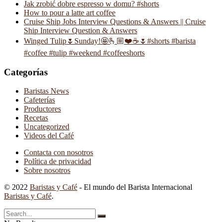
Jak zrobić dobre espresso w domu? #shorts
How to pour a latte art coffee
Cruise Ship Jobs Interview Questions & Answers || Cruise
Ship Interview Question & Answers
Winged Tulip🌷Sunday!🤩🫰🏼❤️☕️🌷#shorts #barista
#coffee #tulip #weekend #coffeeshorts
Categorías
Baristas News
Cafeterías
Productores
Recetas
Uncategorized
Videos del Café
Contacta con nosotros
Política de privacidad
Sobre nosotros
© 2022
Baristas y Café
- El mundo del Barista Internacional
Baristas y Café
.