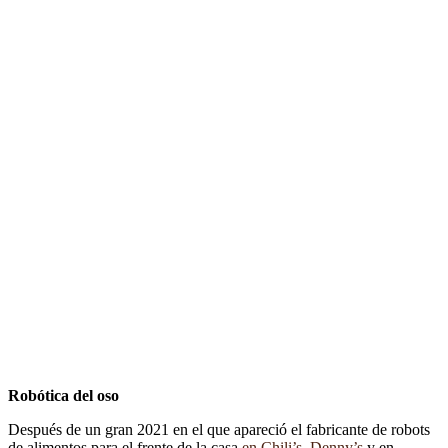
Robótica del oso
Después de un gran 2021 en el que apareció el fabricante de robots
de alimentos para el frente de la casa
en Chili’s
,
Denny’s
y en