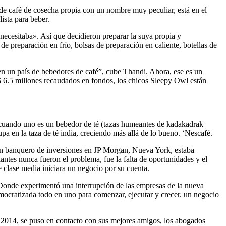
de café de cosecha propia con un nombre muy peculiar, está en el
ista para beber.
cesitaba». Así que decidieron preparar la suya propia y
 preparación en frío, bolsas de preparación en caliente, botellas de
en un país de bebedores de café”, cube Thandi. Ahora, ese es un
s $ 6.5 millones recaudados en fondos, los chicos Sleepy Owl están
ero cuando uno es un bebedor de té (tazas humeantes de kadakadrak
a en la taza de té india, creciendo más allá de lo bueno. ‘Nescafé.
n banquero de inversiones en JP Morgan, Nueva York, estaba
lantes nunca fueron el problema, fue la falta de oportunidades y el
e clase media iniciara un negocio por su cuenta.
 Donde experimentó una interrupción de las empresas de la nueva
ocratizada todo en uno para comenzar, ejecutar y crecer. un negocio
 2014, se puso en contacto con sus mejores amigos, los abogados