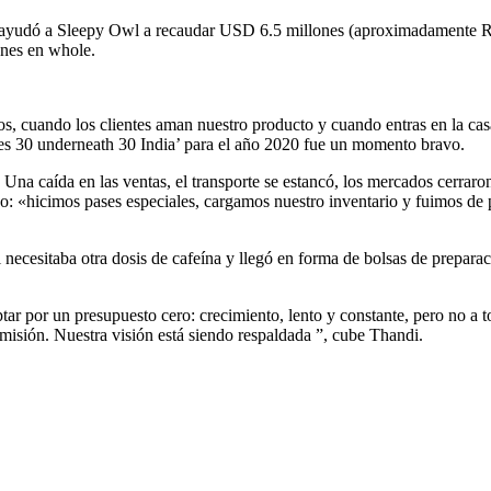
ue ayudó a Sleepy Owl a recaudar USD 6.5 millones (aproximadamente Rs 
ones en whole.
os, cuando los clientes aman nuestro producto y cuando entras en la cas
bes 30 underneath 30 India’ para el año 2020 fue un momento bravo.
 Una caída en las ventas, el transporte se estancó, los mercados cerraro
do: «hicimos pases especiales, cargamos nuestro inventario y fuimos de 
l necesitaba otra dosis de cafeína y llegó en forma de bolsas de preparaci
r por un presupuesto cero: crecimiento, lento y constante, pero no a tod
misión. Nuestra visión está siendo respaldada ”, cube Thandi.