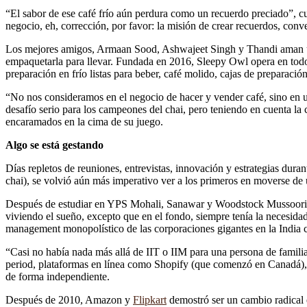
“El sabor de ese café frío aún perdura como un recuerdo preciado”, c
negocio, eh, corrección, por favor: la misión de crear recuerdos, conv
Los mejores amigos, Armaan Sood, Ashwajeet Singh y Thandi aman un 
empaquetarla para llevar. Fundada en 2016, Sleepy Owl opera en todo e
preparación en frío listas para beber, café molido, cajas de preparació
“No nos consideramos en el negocio de hacer y vender café, sino en u
desafío serio para los campeones del chai, pero teniendo en cuenta la 
encaramados en la cima de su juego.
Algo se está gestando
Días repletos de reuniones, entrevistas, innovación y estrategias dura
chai), se volvió aún más imperativo ver a los primeros en moverse de 
Después de estudiar en YPS Mohali, Sanawar y Woodstock Mussoorie,
viviendo el sueño, excepto que en el fondo, siempre tenía la necesidad 
management monopolístico de las corporaciones gigantes en la India con
“Casi no había nada más allá de IIT o IIM para una persona de famil
period, plataformas en línea como Shopify (que comenzó en Canadá), 
de forma independiente.
Después de 2010, Amazon y
Flipkart
demostró ser un cambio radical 