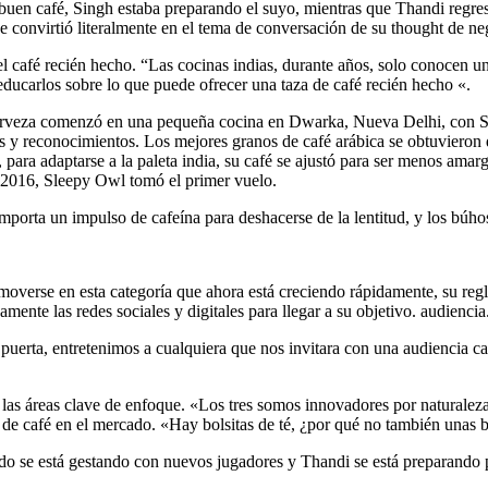
buen café, Singh estaba preparando el suyo, mientras que Thandi regres
e convirtió literalmente en el tema de conversación de su thought de ne
el café recién hecho. “Las cocinas indias, durante años, solo conocen u
 educarlos sobre lo que puede ofrecer una taza de café recién hecho «.
a cerveza comenzó en una pequeña cocina en Dwarka, Nueva Delhi, con 
nes y reconocimientos. Los mejores granos de café arábica se obtuviero
 para adaptarse a la paleta india, su café se ajustó para ser menos amar
n 2016, Sleepy Owl tomó el primer vuelo.
mporta un impulso de cafeína para deshacerse de la lentitud, y los búh
verse en esta categoría que ahora está creciendo rápidamente, su regl
mente las redes sociales y digitales para llegar a su objetivo. audiencia
puerta, entretenimos a cualquiera que nos invitara con una audiencia ca
 las áreas clave de enfoque. «Los tres somos innovadores por naturaleza,
s de café en el mercado. «Hay bolsitas de té, ¿por qué no también unas b
do se está gestando con nuevos jugadores y Thandi se está preparando 