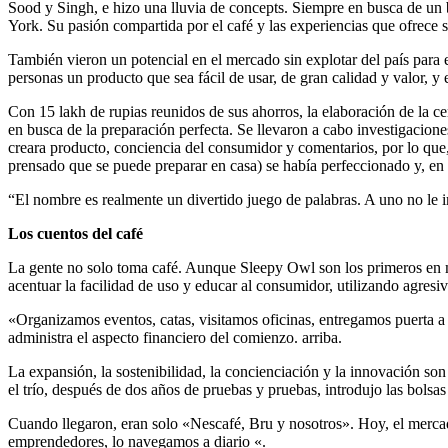
Sood y Singh, e hizo una lluvia de concepts. Siempre en busca de un 
York. Su pasión compartida por el café y las experiencias que ofrece s
También vieron un potencial en el mercado sin explotar del país para 
personas un producto que sea fácil de usar, de gran calidad y valor, y
Con 15 lakh de rupias reunidos de sus ahorros, la elaboración de l
en busca de la preparación perfecta. Se llevaron a cabo investigacio
creara producto, conciencia del consumidor y comentarios, por lo que,
prensado que se puede preparar en casa) se había perfeccionado y, e
“El nombre es realmente un divertido juego de palabras. A uno no le i
Los cuentos del café
La gente no solo toma café. Aunque Sleepy Owl son los primeros en mo
acentuar la facilidad de uso y educar al consumidor, utilizando agresiva
«Organizamos eventos, catas, visitamos oficinas, entregamos puerta a 
administra el aspecto financiero del comienzo. arriba.
La expansión, la sostenibilidad, la concienciación y la innovación son
el trío, después de dos años de pruebas y pruebas, introdujo las bolsa
Cuando llegaron, eran solo «Nescafé, Bru y nosotros». Hoy, el merca
emprendedores, lo navegamos a diario «.