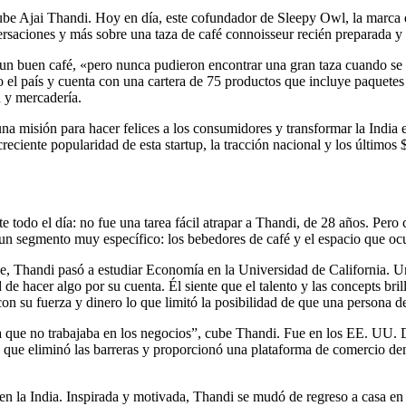
ube Ajai Thandi. Hoy en día, este cofundador de Sleepy Owl, la marca 
ersaciones y más sobre una taza de café connoisseur recién preparada y l
buen café, «pero nunca pudieron encontrar una gran taza cuando se ne
l país y cuenta con una cartera de 75 productos que incluye paquetes de
n y mercadería.
na misión para hacer felices a los consumidores y transformar la India 
creciente popularidad de esta startup, la tracción nacional y los último
nte todo el día: no fue una tarea fácil atrapar a Thandi, de 28 años. P
un segmento muy específico: los bebedores de café y el espacio que ocup
 Thandi pasó a estudiar Economía en la Universidad de California. U
de hacer algo por su cuenta. Él siente que el talento y las concepts bril
 su fuerza y ​​dinero lo que limitó la posibilidad de que una persona d
ia que no trabajaba en los negocios”, cube Thandi. Fue en los EE. UU.
que eliminó las barreras y proporcionó una plataforma de comercio dem
en la India. Inspirada y motivada, Thandi se mudó de regreso a casa en