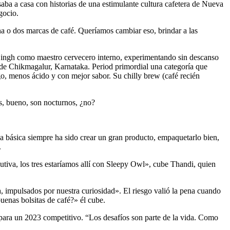
aba a casa con historias de una estimulante cultura cafetera de Nueva
gocio.
na o dos marcas de café. Queríamos cambiar eso, brindar a las
Singh como maestro cervecero interno, experimentando sin descanso
n de Chikmagalur, Karnataka. Period primordial una categoría que
go, menos ácido y con mejor sabor. Su chilly brew (café recién
os, bueno, son nocturnos, ¿no?
a básica siempre ha sido crear un gran producto, empaquetarlo bien,
.
utiva, los tres estaríamos allí con Sleepy Owl», cube Thandi, quien
 impulsados ​​por nuestra curiosidad». El riesgo valió la pena cuando
uenas bolsitas de café?» él cube.
para un 2023 competitivo. “Los desafíos son parte de la vida. Como