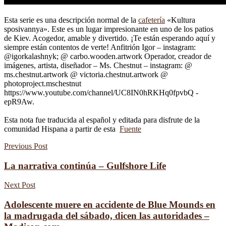
Esta serie es una descripción normal de la
cafetería
«Kultura
sposivannya». Este es un lugar impresionante en uno de los patios
de Kiev. Acogedor, amable y divertido. ¡Te están esperando aquí y
siempre están contentos de verte! Anfitrión Igor – instagram:
@igorkalashnyk; @ carbo.wooden.artwork Operador, creador de
imágenes, artista, diseñador – Ms. Chestnut – instagram: @
ms.chestnut.artwork @ victoria.chestnut.artwork @
photoproject.mschestnut
https://www.youtube.com/channel/UC8IN0hRKHq0fpvbQ -
epR9Aw.
Esta nota fue traducida al español y editada para disfrute de la
comunidad Hispana a partir de esta
Fuente
Previous Post
La narrativa continúa – Gulfshore Life
Next Post
Adolescente muere en accidente de Blue Mounds en
la madrugada del sábado, dicen las autoridades –