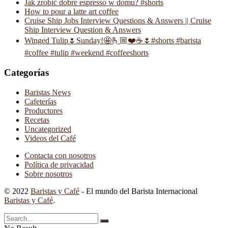
Jak zrobić dobre espresso w domu? #shorts
How to pour a latte art coffee
Cruise Ship Jobs Interview Questions & Answers || Cruise
Ship Interview Question & Answers
Winged Tulip🌷Sunday!🤩🫰🏼❤️☕️🌷#shorts #barista
#coffee #tulip #weekend #coffeeshorts
Categorías
Baristas News
Cafeterías
Productores
Recetas
Uncategorized
Videos del Café
Contacta con nosotros
Política de privacidad
Sobre nosotros
© 2022
Baristas y Café
- El mundo del Barista Internacional
Baristas y Café
.